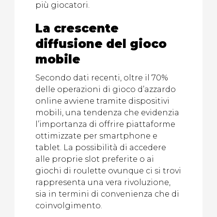
più giocatori.
La crescente
diffusione del gioco
mobile
Secondo dati recenti, oltre il 70%
delle operazioni di gioco d’azzardo
online avviene tramite dispositivi
mobili, una tendenza che evidenzia
l’importanza di offrire piattaforme
ottimizzate per smartphone e
tablet. La possibilità di accedere
alle proprie slot preferite o ai
giochi di roulette ovunque ci si trovi
rappresenta una vera rivoluzione,
sia in termini di convenienza che di
coinvolgimento.