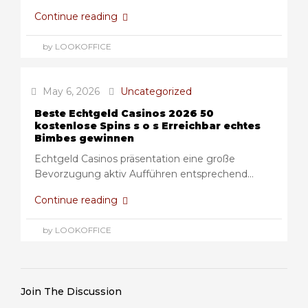
Continue reading
by LOOKOFFICE
May 6, 2026
Uncategorized
Beste Echtgeld Casinos 2026 50
kostenlose Spins s o s Erreichbar echtes
Bimbes gewinnen
Echtgeld Casinos präsentation eine große
Bevorzugung aktiv Aufführen entsprechend...
Continue reading
by LOOKOFFICE
Join The Discussion