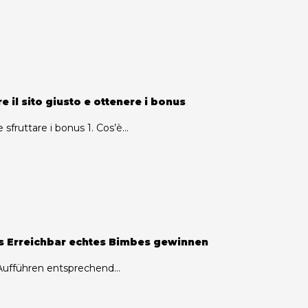
 il sito giusto e ottenere i bonus
ruttare i bonus 1. Cos’è...
 s Erreichbar echtes Bimbes gewinnen
ufführen entsprechend...