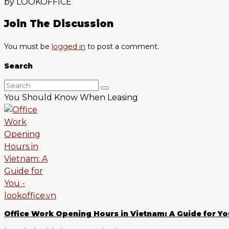
by LOOKOFFICE
Join The Discussion
You must be
logged in
to post a comment.
Search
You Should Know When Leasing
Office Work Opening Hours in Vietnam: A Guide for Yo