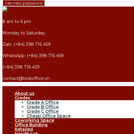
Get new password
8 am to 6 pm
Monday to Saturday
Zalo: (+84) 398 716 459
WhatsApp: (+84) 398 716 459
(+84) 398 716 459
contact@lookoffice.vn
About us
Grades
Grade A Office
Grade B Office
Grade C Office
Cheap Office Space
Coworking Space
Office Building
Retailed
Handbook