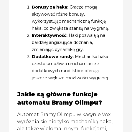
Bonusy za haka:
Gracze mogą
aktywować różne bonusy,
wykorzystując mechaniczną funkcję
haka, co zwiększa szansę na wygraną.
Interaktywność:
Haki pozwalają na
bardziej angażujące doznania,
zmieniając dynamikę gry.
Dodatkowe rundy:
Mechanika haka
często umożliwia uruchamianie z
dodatkowych rund, które oferują
jeszcze większe możliwości wygranej.
Jakie są główne funkcje
automatu Bramy Olimpu?
Automat Bramy Olimpu w kasynie Vox
wyróżnia się nie tylko mechaniką haka,
ale także wieloma innymi funkcjami,