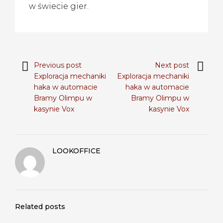
w świecie gier.
Previous post
Next post
Exploracja mechaniki
Exploracja mechaniki
haka w automacie
haka w automacie
Bramy Olimpu w
Bramy Olimpu w
kasynie Vox
kasynie Vox
LOOKOFFICE
Related posts