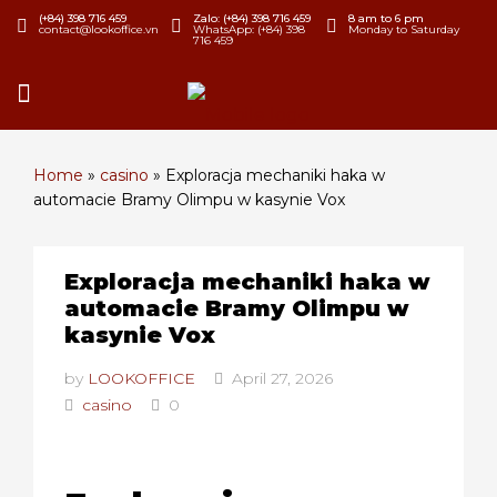
(+84) 398 716 459
Zalo: (+84) 398 716 459
8 am to 6 pm
contact@lookoffice.vn
WhatsApp: (+84) 398
Monday to Saturday
716 459
Home
»
casino
»
Exploracja mechaniki haka w
automacie Bramy Olimpu w kasynie Vox
Exploracja mechaniki haka w
automacie Bramy Olimpu w
kasynie Vox
by
LOOKOFFICE
April 27, 2026
casino
0