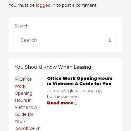
You must be
logged in
to post a comment.
Search
You Should Know When Leasing
Office Work Opening Hours
in Vietnam: A Guide for You
In today’s global economy,
businesses are...
Read more