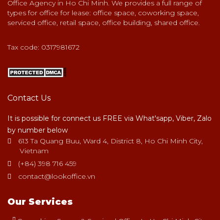
Office Agency in Ho Chi Minh. We provides a full range of
types for office for lease: office space, coworking space,
serviced office, retail space, office building, shared office.
Tax code: 0317981672
Contact Us
It is possible for connect us FREE via What'sapp, Viber, Zalo
by number below
613 Ta Quang Buu, Ward 4, District 8, Ho Chi Minh City,
Vietnam
(+84) 398 716 459
contact@lookoffice.vn
Our Services