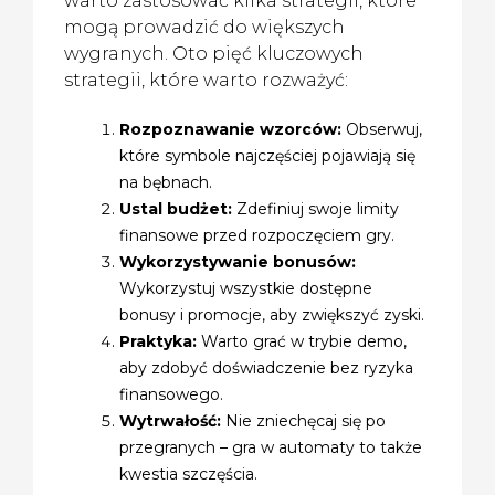
warto zastosować kilka strategii, które
mogą prowadzić do większych
wygranych. Oto pięć kluczowych
strategii, które warto rozważyć:
Rozpoznawanie wzorców:
Obserwuj,
które symbole najczęściej pojawiają się
na bębnach.
Ustal budżet:
Zdefiniuj swoje limity
finansowe przed rozpoczęciem gry.
Wykorzystywanie bonusów:
Wykorzystuj wszystkie dostępne
bonusy i promocje, aby zwiększyć zyski.
Praktyka:
Warto grać w trybie demo,
aby zdobyć doświadczenie bez ryzyka
finansowego.
Wytrwałość:
Nie zniechęcaj się po
przegranych – gra w automaty to także
kwestia szczęścia.