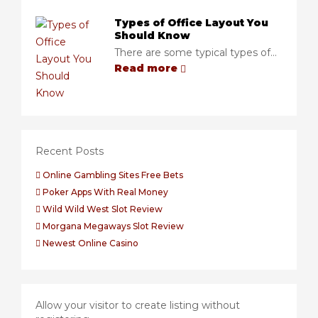
Types of Office Layout You
Should Know
There are some typical types of...
Read more
Recent Posts
Online Gambling Sites Free Bets
Poker Apps With Real Money
Wild Wild West Slot Review
Morgana Megaways Slot Review
Newest Online Casino
Allow your visitor to create listing without