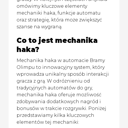
omówimy kluczowe elementy
mechaniki haka, funkcje automatu
oraz strategię, która może zwiększyć
szanse na wygraną.
Co to jest mechanika
haka?
Mechanika haka w automacie Bramy
Olimpu to innowacyjny system, który
wprowadza unikalny sposób interakcji
gracza z grą. W odróżnieniu od
tradycyjnych automatów do gry,
mechanika haka oferuje możliwość
zdobywania dodatkowych nagród i
bonusów w trakcie rozgrywki. Poniżej
przedstawiamy kilka kluczowych
elementów tej mechaniki: