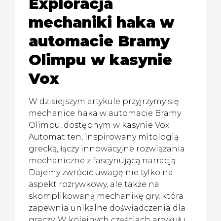
Exploracja
mechaniki haka w
automacie Bramy
Olimpu w kasynie
Vox
W dzisiejszym artykule przyjrzymy się
mechanice haka w automacie Bramy
Olimpu, dostępnym w kasynie Vox.
Automat ten, inspirowany mitologią
grecką, łączy innowacyjne rozwiązania
mechaniczne z fascynującą narracją.
Dajemy zwrócić uwagę nie tylko na
aspekt rozrywkowy, ale także na
skomplikowaną mechanikę gry, która
zapewnia unikalne doświadczenia dla
graczy. W kolejnych częściach artykułu