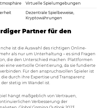
Atmosphäre
Virtuelle Spielumgebungen
erheit
Dezentrale Spielbeweise,
Kryptowährungen
rdiger Partner für den
anche ist die Auswahl des richtigen Online-
mehr als nur um Unterhaltung – es sind Fragen
tion, die den Unterschied machen. Plattformen
ei eine wertvolle Orientierung, da sie fundierte
erbinden. Für den anspruchsvollen Spieler ist
n, die durch ihre Expertise und Transparenz
der stetig im Wandel ist.
spiel hängt maßgeblich von Vertrauen,
ontinuierlichen Verbesserung der
nalysten,
Global Gaming Outlook 2023