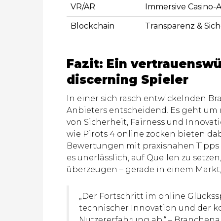
VR/AR
Immersive Casino-
Blockchain
Transparenz & Sich
Fazit: Ein vertrauenswü
discerning Spieler
In einer sich rasch entwickelnden Br
Anbieters entscheidend. Es geht um 
von Sicherheit, Fairness und Innova
wie Pirots 4 online zocken bieten dab
Bewertungen mit praxisnahen Tipps v
es unerlässlich, auf Quellen zu setze
überzeugen – gerade in einem Markt, 
„Der Fortschritt im online Glücks
technischer Innovation und der k
Nutzererfahrung ab.“ – Branchena