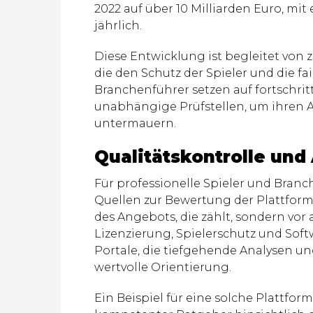
2022 auf über
10 Milliarden Euro
, mi
jährlich.
Diese Entwicklung ist begleitet vo
die den Schutz der Spieler und die fa
Branchenführer setzen auf fortschri
unabhängige Prüfstellen, um ihren A
untermauern.
Qualitätskontrolle un
Für professionelle Spieler und Branch
Quellen zur Bewertung der Plattforme
des Angebots, die zählt, sondern vor
Lizenzierung, Spielerschutz und Softw
Portale, die tiefgehende Analysen un
wertvolle Orientierung.
Ein Beispiel für eine solche Plattform