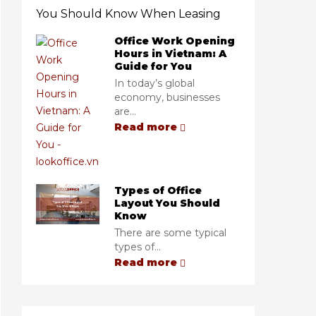
You Should Know When Leasing
Office Work Opening
Hours in Vietnam: A
Guide for You
In today’s global
economy, businesses
are...
Read more
Types of Office
Layout You Should
Know
There are some typical
types of...
Read more