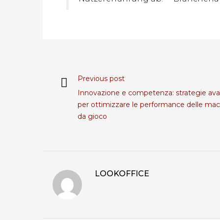
Previous post
Innovazione e competenza: strategie av
per ottimizzare le performance delle ma
da gioco
LOOKOFFICE