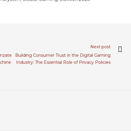
Next post
anzate
Building Consumer Trust in the Digital Gaming
cchine
Industry: The Essential Role of Privacy Policies