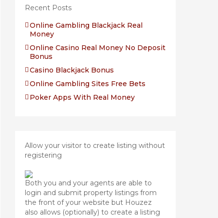
Recent Posts
Online Gambling Blackjack Real
Money
Online Casino Real Money No Deposit
Bonus
Casino Blackjack Bonus
Online Gambling Sites Free Bets
Poker Apps With Real Money
Allow your visitor to create listing without
registering
Both you and your agents are able to
login and submit property listings from
the front of your website but Houzez
also allows (optionally) to create a listing