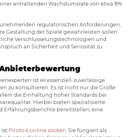
t einer anhaltenden Wachstumsrate von etwa 8%
n zunehmenden regulatorischen Anforderungen,
ire Gestaltung der Spiele gewährleisten sollen.
ttliche Verschlüsselungstechnologien und
nspruch an Sicherheit und Seriosität zu
d Anbieterbewertung
enexperten ist es essenziell, zuverlässige
n zu konsultieren. Es ist nicht nur die Größe
 allem die Einhaltung hoher Standards bei
arequalität. Hierbei bieten spezialisierte
d Erfahrungsberichte bereitstellen, eine
 ist
Pirots 4 online zocken
. Sie fungiert als