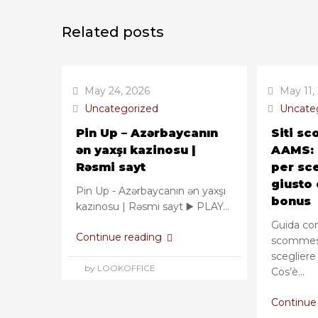
Related posts
May 24, 2026
May 11,
Uncategorized
Uncate
Pin Up – Azərbaycanın
Siti s
ən yaxşı kazinosu |
AAMS: 
Rəsmi sayt
per sce
giusto 
Pin Up - Azərbaycanın ən yaxşı
bonus
kazinosu | Rəsmi sayt ▶️ PLAY...
Guida com
Continue reading
scommes
scegliere 
by LOOKOFFICE
Cos’è...
Continue