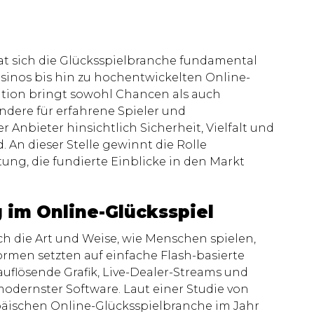
hat sich die Glücksspielbranche fundamental
asinos bis hin zu hochentwickelten Online-
mation bringt sowohl Chancen als auch
ndere für erfahrene Spieler und
 Anbieter hinsichtlich Sicherheit, Vielfalt und
 An dieser Stelle gewinnt die Rolle
tung, die fundierte Einblicke in den Markt
 im Online-Glücksspiel
ch die Art und Weise, wie Menschen spielen,
ormen setzten auf einfache Flash-basierte
uflösende Grafik, Live-Dealer-Streams und
odernster Software. Laut einer Studie von
päischen Online-Glücksspielbranche im Jahr