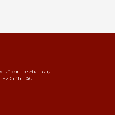
 Office In Ho Chi Minh City
n Ho Chi Minh City