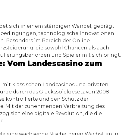
det sich in einem ständigen Wandel, geprägt
nbedingungen, technologische Innovationen
n. Besonders im Bereich der Online-
kanzsteigerung, die sowohl Chancen als auch
ulierungsbehörden und Spieler mit sich bringt.
ve: Vom Landescasino zum
n mit klassischen Landcasinos und privaten
urde durch das Glücksspielgesetz von 2008
e kontrollierte und den Schutz der
lte. Mit der zunehmenden Verbreitung des
og sich eine digitale Revolution, die die
e.
ele eine wachsende Nische, deren Wachstum im