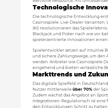
wertvolle Ressource, mit umfassende
Technologische Innova
Die technologische Entwicklung erö
Casinospiele. Live-Dealer-Varianten, V
(KI) revolutionieren das Spielerlebni
Blackjack und Poker nach wie vor bel
spielerzentrierte Innovationen eine
Spielentwickler setzen auf intuitive
und sichere Zahlungswege, um den 
werden. Anbieter wie Casinospiele 
eingehend und bieten verlässliche 
Markttrends und Zukun
Das digitale Spielfeld in Deutschla
Nutzer mittlerweile
über 70%
der Spi
Zudem wächst das Angebot an
Sport
Integrationen
. Regulatorisch ist ein
den Entwicklungen Schritt zu halten