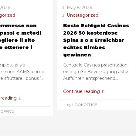
 2026
May 6, 2026
gorized
Uncategorized
commesse non
Beste Echtgeld Casinos
passi e metodi
2026 50 kostenlose
gliere il sito
Spins s o s Erreichbar
e ottenere i
echtes Bimbes
gewinnen
pleta ai siti
Echtgeld Casinos präsentation
se non AAMS: come
eine große Bevorzugung aktiv
e sfruttare i bonus 1.
Aufführen entsprechend...
Continue reading
 reading
by LOOKOFFICE
OFFICE