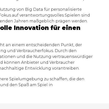
tzung von Big Data für personalisierte
okus auf verantwortungsvolles Spielen sind
mmenden Jahren maßgeblich prägen werden.
olle Innovation für einen
eht an einem entscheidenden Punkt, der
rung und Verbraucherfokus. Durch den
ationen und die Nutzung vertrauenswürdiger
nd können Anbieter und Verbraucher
nachhaltige Entwicklung vorantreiben.
sichere Spielumgebung zu schaffen, die den
und den Spaß am Spiel in