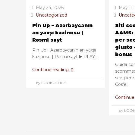
May 24, 2026
May 11,
Uncategorized
Uncate
Pin Up – Azərbaycanın
Siti s
ən yaxşı kazinosu |
AAMS: 
Rəsmi sayt
per sce
giusto 
Pin Up - Azərbaycanın ən yaxşı
bonus
kazinosu | Rəsmi sayt ▶️ PLAY...
Guida com
Continue reading
scommes
scegliere 
by LOOKOFFICE
Cos’è...
Continue
by LOOK