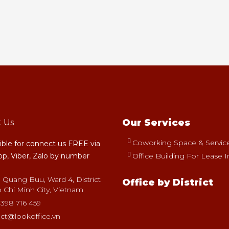
Our Services
t Us
Coworking Space & Serviced
sible for connect us FREE via
p, Viber, Zalo by number
Office Building For Lease I
 Quang Buu, Ward 4, District
Office by District
 Chi Minh City, Vietnam
 398 716 459
ct@lookoffice.vn