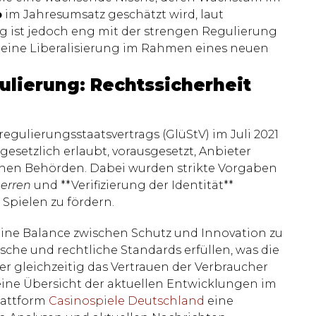
o
im Jahresumsatz geschätzt wird, laut
 ist jedoch eng mit der strengen Regulierung
n eine Liberalisierung im Rahmen eines neuen
ulierung: Rechtssicherheit
regulierungsstaatsvertrags (GlüStV) im Juli 2021
esetzlich erlaubt, vorausgesetzt, Anbieter
chen Behörden. Dabei wurden strikte Vorgaben
perren
und **Verifizierung der Identität**
Spielen zu fördern.
eine Balance zwischen Schutz und Innovation zu
che und rechtliche Standards erfüllen, was die
er gleichzeitig das Vertrauen der Verbraucher
d eine Übersicht der aktuellen Entwicklungen im
Plattform
Casinospiele Deutschland
eine