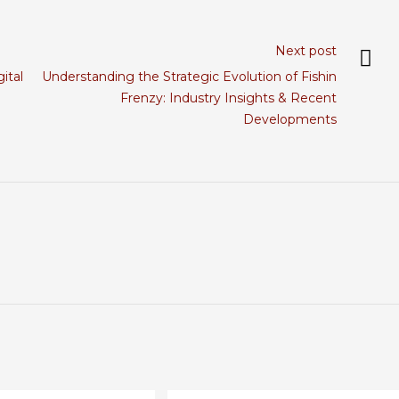
Next post
ital
Understanding the Strategic Evolution of Fishin
Frenzy: Industry Insights & Recent
Developments