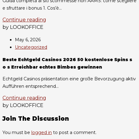
Guida completa ai siti scommesse non AAMS: come scegliere
e sfruttare i bonus 1. Cos’è...
Continue reading
by LOOKOFFICE
May 6, 2026
Uncategorized
Beste Echtgeld Casinos 2026 50 kostenlose Spins s
o s Erreichbar echtes Bimbes gewinnen
Echtgeld Casinos präsentation eine große Bevorzugung aktiv
Aufführen entsprechend...
Continue reading
by LOOKOFFICE
Join The Discussion
You must be
logged in
to post a comment.