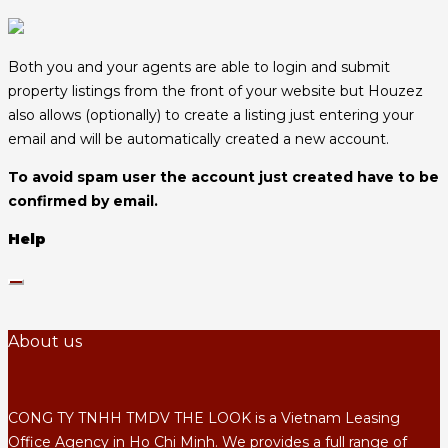
Both you and your agents are able to login and submit
property listings from the front of your website but Houzez
also allows (optionally) to create a listing just entering your
email and will be automatically created a new account.
To avoid spam user the account just created have to be
confirmed by email.
Help
About us
CONG TY TNHH TMDV THE LOOK is a Vietnam Leasing
Office Agency in Ho Chi Minh. We provides a full range of