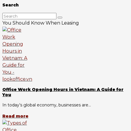
Search
You Should Know When Leasing
Office Work Opening Hours in Vietnam: A Guide for
You
In today’s global economy, businesses are...
Read more