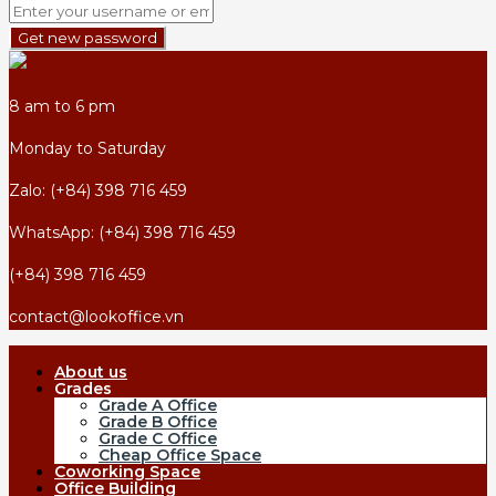
Get new password
8 am to 6 pm
Monday to Saturday
Zalo: (+84) 398 716 459
WhatsApp: (+84) 398 716 459
(+84) 398 716 459
contact@lookoffice.vn
About us
Grades
Grade A Office
Grade B Office
Grade C Office
Cheap Office Space
Coworking Space
Office Building