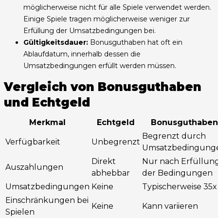
möglicherweise nicht für alle Spiele verwendet werden.
Einige Spiele tragen möglicherweise weniger zur
Erfüllung der Umsatzbedingungen bei.
Gültigkeitsdauer:
Bonusguthaben hat oft ein
Ablaufdatum, innerhalb dessen die
Umsatzbedingungen erfüllt werden müssen.
Vergleich von Bonusguthaben
und Echtgeld
Merkmal
Echtgeld
Bonusguthaben
Begrenzt durch
Verfügbarkeit
Unbegrenzt
Umsatzbedingung
Direkt
Nur nach Erfüllun
Auszahlungen
abhebbar
der Bedingungen
Umsatzbedingungen
Keine
Typischerweise 35x
Einschränkungen bei
Keine
Kann variieren
Spielen