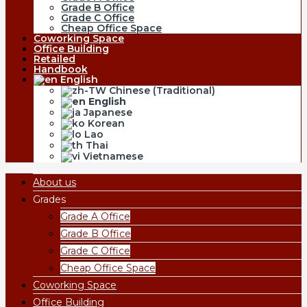
Grade B Office
Grade C Office
Cheap Office Space
Coworking Space
Office Building
Retailed
Handbook
English
Chinese (Traditional)
English
Japanese
Korean
Lao
Thai
Vietnamese
About us
Grades
Grade A Office
Grade B Office
Grade C Office
Cheap Office Space
Coworking Space
Office Building