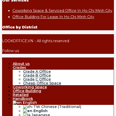
Our Services
Coworking Space & Serviced Office In Ho Chi Minh City
Office Building For Lease In Ho Chi Minh City
Office by District
LOOKOFFICE.VN - All rights reserved
Follow us
About us
Grades
Grade A Office
Grade B Office
Grade C Office
Cheap Office Space
Coworking Space
Office Building
Retailed
Handbook
English
Chinese (Traditional)
English
Japanese