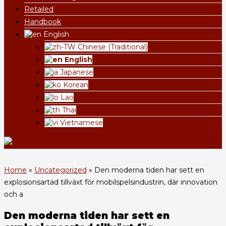
Retailed
Handbook
English
Chinese (Traditional)
English
Japanese
Korean
Lao
Thai
Vietnamese
Home
»
Uncategorized
»
Den moderna tiden har sett en
explosionsartad tillväxt för mobilspelsindustrin, där innovation
och a
Den moderna tiden har sett en