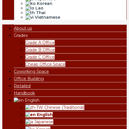
Korean
Lao
Thai
Vietnamese
About us
Grades
Grade A Office
Grade B Office
Grade C Office
Cheap Office Space
Coworking Space
Office Building
Retailed
Handbook
English
Chinese (Traditional)
English
Japanese
Korean