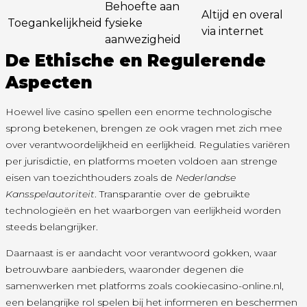
Behoefte aan
Altijd en overal
Toegankelijkheid
fysieke
via internet
aanwezigheid
De Ethische en Regulerende
Aspecten
Hoewel live casino spellen een enorme technologische
sprong betekenen, brengen ze ook vragen met zich mee
over verantwoordelijkheid en eerlijkheid. Regulaties variëren
per jurisdictie, en platforms moeten voldoen aan strenge
eisen van toezichthouders zoals de
Nederlandse
Kansspelautoriteit
. Transparantie over de gebruikte
technologieën en het waarborgen van eerlijkheid worden
steeds belangrijker.
Daarnaast is er aandacht voor verantwoord gokken, waar
betrouwbare aanbieders, waaronder degenen die
samenwerken met platforms zoals cookiecasino-online.nl,
een belangrijke rol spelen bij het informeren en beschermen