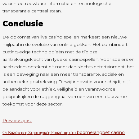
waarin betrouwbare informatie en technologische
transparantie centraal staan.
Conclusie
De opkomst van live casino spellen markeert een nieuwe
mijlpaal in de evolutie van online gokken. Het combineert
cutting-edge technologieën met de tijdloze
aantrekkingskracht van fysieke casinospellen. Voor spelers en
aanbieders betekent dit meer dan slechts entertainment; het
is een beweging naar een meer transparante, sociale en
authentieke gokbeleving. Terwijl innovatie voortschrijdt, blijft
de aandacht voor ethiek, veiligheid en verantwoorde
gokpraktijken de ruggengraat vormen van een duurzame
toekomst voor deze sector.
Previous post
Οι Καλύτερες Στρατηγικές Ρουλέτας στο boomerangbet casino