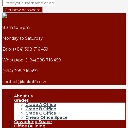
Get new password
8 am to 6 pm
Monday to Saturday
Zalo: (+84) 398 716 459
WhatsApp: (+84) 398 716 459
(+84) 398 716 459
contact@lookoffice.vn
About us
Grades
Grade A Office
Grade B Office
Grade C Office
Cheap Office Space
Coworking Space
Office Building