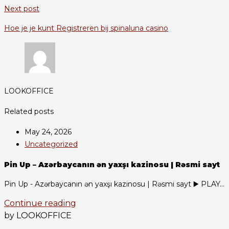
Next post
Hoe je je kunt Registreren bij spinaluna casino
LOOKOFFICE
Related posts
May 24, 2026
Uncategorized
Pin Up – Azərbaycanın ən yaxşı kazinosu | Rəsmi sayt
Pin Up - Azərbaycanın ən yaxşı kazinosu | Rəsmi sayt ▶️ PLAY...
Continue reading
by LOOKOFFICE