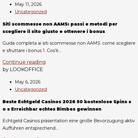
May 11, 2026
Uncategorized
Siti scommesse non AAMS: passi e metodi per
scegliere il sito giusto e ottenere i bonus
Guida completa ai siti scommesse non AAMS: come scegliere
e sfruttare i bonus 1. Cos’è...
Continue reading
by LOOKOFFICE
May 6, 2026
Uncategorized
Beste Echtgeld Casinos 2026 50 kostenlose Spins s
o s Erreichbar echtes Bimbes gewinnen
Echtgeld Casinos präsentation eine große Bevorzugung aktiv
Aufführen entsprechend...