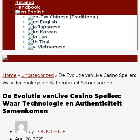
Retailed
Handbook
English
Chinese (Traditional)
English
Japanese
Korean
Lao
Thai
Vietnamese
Home
»
Uncategorized
»
De Evolutie vanLive Casino Spellen:
Waar Technologie en Authenticiteit Samenkomen
De Evolutie vanLive Casino Spellen:
Waar Technologie en Authenticiteit
Samenkomen
by
LOOKOFFICE
April 26, 2025