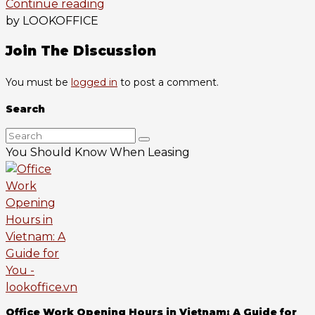
Continue reading
by LOOKOFFICE
Join The Discussion
You must be
logged in
to post a comment.
Search
You Should Know When Leasing
Office Work Opening Hours in Vietnam: A Guide for