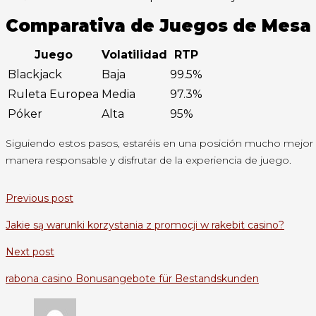
Comparativa de Juegos de Mesa
Juego
Volatilidad
RTP
Blackjack
Baja
99.5%
Ruleta Europea
Media
97.3%
Póker
Alta
95%
Siguiendo estos pasos, estaréis en una posición mucho mejor
manera responsable y disfrutar de la experiencia de juego.
Previous post
Jakie są warunki korzystania z promocji w rakebit casino?
Next post
rabona casino Bonusangebote für Bestandskunden