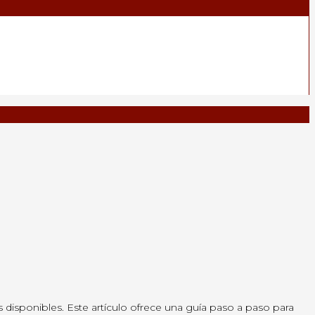
disponibles. Este artículo ofrece una guía paso a paso para