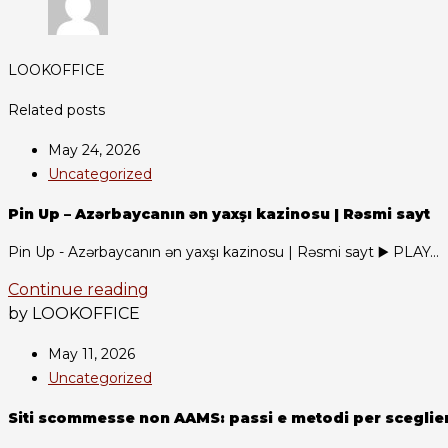
LOOKOFFICE
Related posts
May 24, 2026
Uncategorized
Pin Up – Azərbaycanın ən yaxşı kazinosu | Rəsmi sayt
Pin Up - Azərbaycanın ən yaxşı kazinosu | Rəsmi sayt ▶️ PLAY...
Continue reading
by LOOKOFFICE
May 11, 2026
Uncategorized
Siti scommesse non AAMS: passi e metodi per scegliere