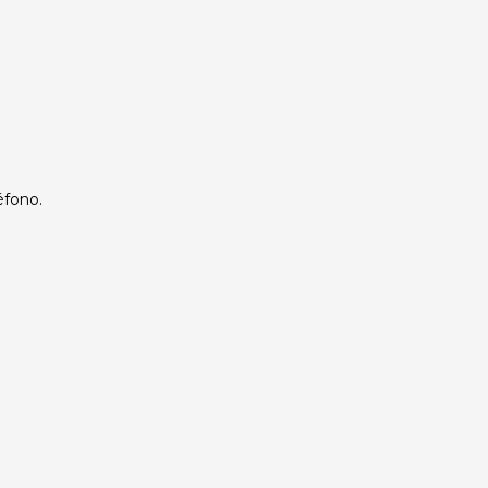
éfono.