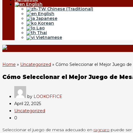
English
Chinese (Traditional)
English
Japanese
Korean
Lao
Thai
Vietnamese
Home
»
Uncategorized
»
Cómo Seleccionar el Mejor Juego de
Cómo Seleccionar el Mejor Juego de Mes
by
LOOKOFFICE
April 22, 2025
Uncategorized
0
Seleccionar el juego de mesa adecuado en
ragnaro
puede ser u