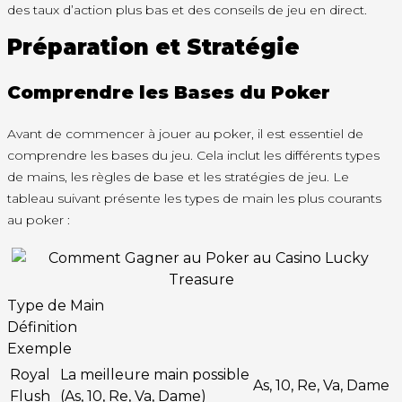
des taux d’action plus bas et des conseils de jeu en direct.
Préparation et Stratégie
Comprendre les Bases du Poker
Avant de commencer à jouer au poker, il est essentiel de
comprendre les bases du jeu. Cela inclut les différents types
de mains, les règles de base et les stratégies de jeu. Le
tableau suivant présente les types de main les plus courants
au poker :
Type de Main
Définition
Exemple
Royal
La meilleure main possible
As, 10, Re, Va, Dame
Flush
(As, 10, Re, Va, Dame)