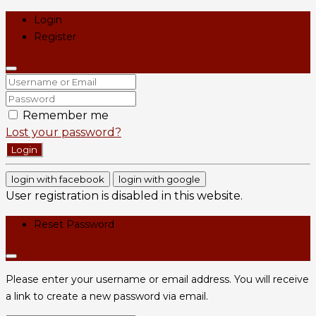
Login
Register
Remember me
Lost your password?
Login
login with facebook
login with google
User registration is disabled in this website.
Reset Password
Please enter your username or email address. You will receive
a link to create a new password via email.