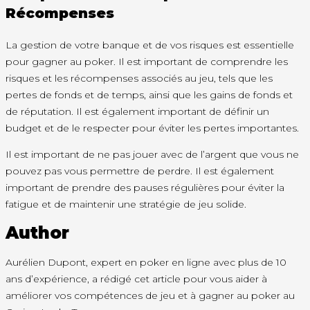
Récompenses
La gestion de votre banque et de vos risques est essentielle
pour gagner au poker. Il est important de comprendre les
risques et les récompenses associés au jeu, tels que les
pertes de fonds et de temps, ainsi que les gains de fonds et
de réputation. Il est également important de définir un
budget et de le respecter pour éviter les pertes importantes.
Il est important de ne pas jouer avec de l’argent que vous ne
pouvez pas vous permettre de perdre. Il est également
important de prendre des pauses régulières pour éviter la
fatigue et de maintenir une stratégie de jeu solide.
Author
Aurélien Dupont, expert en poker en ligne avec plus de 10
ans d’expérience, a rédigé cet article pour vous aider à
améliorer vos compétences de jeu et à gagner au poker au