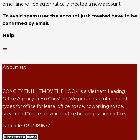
email and will be automatically created a new account.
To avoid spam user the account just created have to be
confirmed by email.
Help
About us
CONG TY TNHH TMDV THE LOOK is a Vietnam Leasing
Office Agency in Ho Chi Minh. We provides a full range of
types for office for lease: office space, coworking space,
serviced office, retail space, office building, shared office.
Tax code: 0317981672