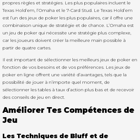
propres règles et stratégies. Les plus populaires incluent le
Texas Hold’em, l’Omaha et le 7-Card Stud. Le Texas Hold’em
est l’un des jeux de poker les plus populaires, car il offre une
combinaison unique de stratégie et de chance. L’Omaha est
un jeu de poker qui nécessite une stratégie plus complexe,
car les joueurs doivent créer la meilleure main possible à
partir de quatre cartes.
Il est important de sélectionner les meilleurs jeux de poker en
fonction de vos besoins et de vos préférences. Les jeux de
poker en ligne offrent une variété d’avantages, tels que la
possibilité de jouer à n’importe quel moment, de
sélectionner les tables à taux d’action plus bas et de recevoir
des conseils de jeu en direct.
Améliorer Tes Compétences de
Jeu
Les Techniques de Bluff et de