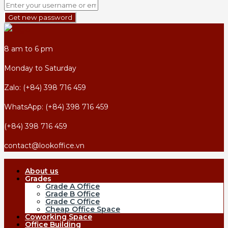
Get new password
8 am to 6 pm
Monday to Saturday
Zalo: (+84) 398 716 459
WhatsApp: (+84) 398 716 459
(+84) 398 716 459
contact@lookoffice.vn
About us
Grades
Grade A Office
Grade B Office
Grade C Office
Cheap Office Space
Coworking Space
Office Building