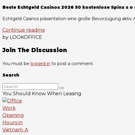
Beste Echtgeld Casinos 2026 50 kostenlose Spins s o
Echtgeld Casinos präsentation eine große Bevorzugung aktiv A
Continue reading
by LOOKOFFICE
Join The Discussion
You must be
logged in
to post a comment.
Search
You Should Know When Leasing