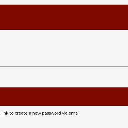
 link to create a new password via email.