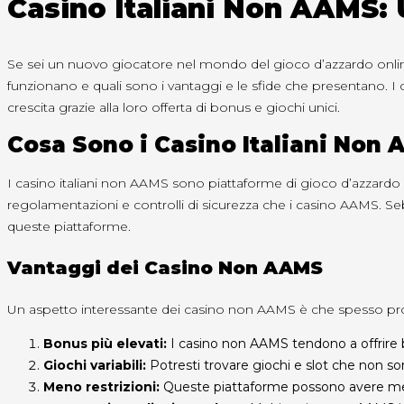
Casino Italiani Non AAMS: 
Se sei un nuovo giocatore nel mondo del gioco d’azzardo onlin
funzionano e quali sono i vantaggi e le sfide che presentano. 
crescita grazie alla loro offerta di bonus e giochi unici.
Cosa Sono i Casino Italiani Non
I casino italiani non AAMS sono piattaforme di gioco d’azzardo
regolamentazioni e controlli di sicurezza che i casino AAMS. Se
queste piattaforme.
Vantaggi dei Casino Non AAMS
Un aspetto interessante dei casino non AAMS è che spesso pro
Bonus più elevati:
I casino non AAMS tendono a offrire
Giochi variabili:
Potresti trovare giochi e slot che non so
Meno restrizioni:
Queste piattaforme possono avere meno r