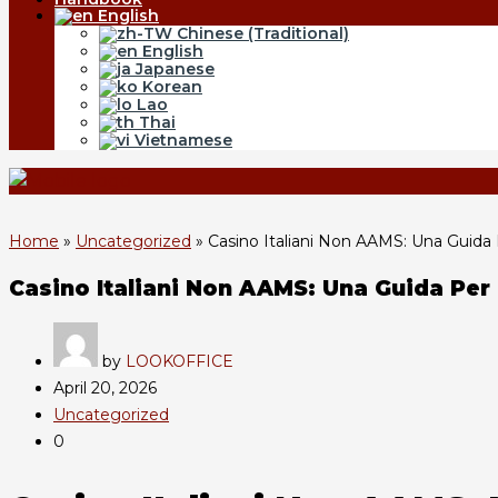
English
Chinese (Traditional)
English
Japanese
Korean
Lao
Thai
Vietnamese
Home
»
Uncategorized
»
Casino Italiani Non AAMS: Una Guida 
Casino Italiani Non AAMS: Una Guida Per
by
LOOKOFFICE
April 20, 2026
Uncategorized
0