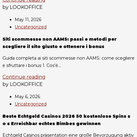
by LOOKOFFICE
May 11, 2026
Uncategorized
Siti scommesse non AAMS: passi e metodi per
scegliere il sito giusto e ottenere i bonus
Guida completa ai siti scommesse non AAMS: come scegliere
e sfruttare i bonus 1. Cos’è...
Continue reading
by LOOKOFFICE
May 6, 2026
Uncategorized
Beste Echtgeld Casinos 2026 50 kostenlose Spins s
o s Erreichbar echtes Bimbes gewinnen
Echtgeld Casinos präsentation eine große Bevorzugung aktiv