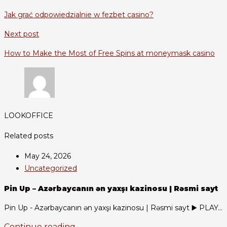
Jak grać odpowiedzialnie w fezbet casino?
Next post
How to Make the Most of Free Spins at moneymask casino
LOOKOFFICE
Related posts
May 24, 2026
Uncategorized
Pin Up – Azərbaycanın ən yaxşı kazinosu | Rəsmi sayt
Pin Up - Azərbaycanın ən yaxşı kazinosu | Rəsmi sayt ▶️ PLAY...
Continue reading