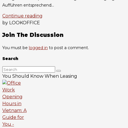
Aufführen entsprechend...
Continue reading
by LOOKOFFICE
Join The Discussion
You must be
logged in
to post a comment.
Search
You Should Know When Leasing