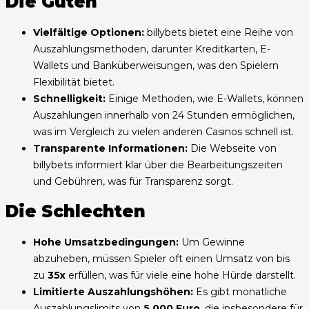
Die Guten
Vielfältige Optionen:
billybets bietet eine Reihe von
Auszahlungsmethoden, darunter Kreditkarten, E-
Wallets und Banküberweisungen, was den Spielern
Flexibilität bietet.
Schnelligkeit:
Einige Methoden, wie E-Wallets, können
Auszahlungen innerhalb von 24 Stunden ermöglichen,
was im Vergleich zu vielen anderen Casinos schnell ist.
Transparente Informationen:
Die Webseite von
billybets informiert klar über die Bearbeitungszeiten
und Gebühren, was für Transparenz sorgt.
Die Schlechten
Hohe Umsatzbedingungen:
Um Gewinne
abzuheben, müssen Spieler oft einen Umsatz von bis
zu
35x
erfüllen, was für viele eine hohe Hürde darstellt.
Limitierte Auszahlungshöhen:
Es gibt monatliche
Auszahlungslimits von
5.000 Euro
, die insbesondere für