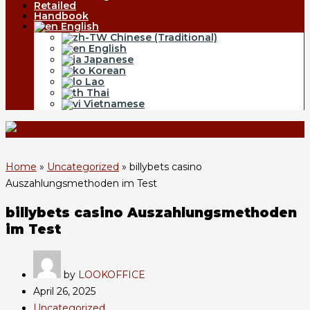
Retailed
Handbook
English
Chinese (Traditional)
English
Japanese
Korean
Lao
Thai
Vietnamese
Home
»
Uncategorized
»
billybets casino
Auszahlungsmethoden im Test
billybets casino Auszahlungsmethoden
im Test
by
LOOKOFFICE
April 26, 2025
Uncategorized