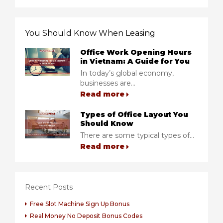
You Should Know When Leasing
Office Work Opening Hours
in Vietnam: A Guide for You
In today’s global economy,
businesses are...
Read more
Types of Office Layout You
Should Know
There are some typical types of...
Read more
Recent Posts
Free Slot Machine Sign Up Bonus
Real Money No Deposit Bonus Codes