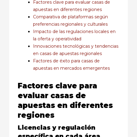
Factores clave para evaluar casas de
apuestas en diferentes regiones
Comparativa de plataformas según
preferencias regionales y culturales
Impacto de las regulaciones locales en
la oferta y operatividad
Innovaciones tecnológicas y tendencias
en casas de apuestas regionales
Factores de éxito para casas de
apuestas en mercados emergentes
Factores clave para
evaluar casas de
apuestas en diferentes
regiones
Licencias y regulación
específica en cada área