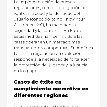
La implementación de nuevas
regulaciones, como la obligación de
verificar la edad y la identidad del
usuario (conocido como Know Your
Customer, KYC), ha mejorado la
seguridad y la confianza. En Europa,
estas medidas han permitido a las
casas operar en un mercado más
transparente y competitivo. En América
Latina, la regulación en evolución
responde a la necesidad de fortalecer
la protección del jugador y la justicia
en los pagos.
Casos de éxito en
cumplimiento normativo en
diferentes regiones