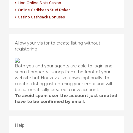
Lion Online Slots Casino
Online Caribbean Stud Poker
Casino Cashback Bonuses
Allow your visitor to create listing without
registering
Both you and your agents are able to login and
submit property listings from the front of your
website but Houzez also allows (optionally) to
create a listing just entering your email and will
be automatically created a new account.
To avoid spam user the account just created
have to be confirmed by email.
Help