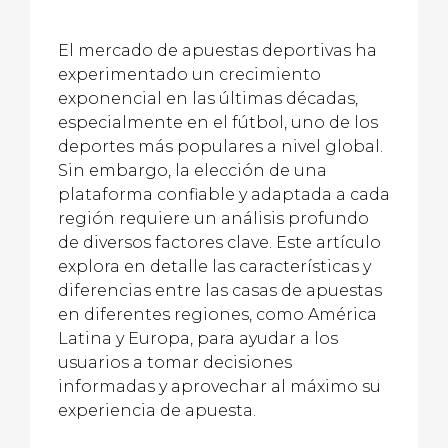
El mercado de apuestas deportivas ha
experimentado un crecimiento
exponencial en las últimas décadas,
especialmente en el fútbol, uno de los
deportes más populares a nivel global.
Sin embargo, la elección de una
plataforma confiable y adaptada a cada
región requiere un análisis profundo
de diversos factores clave. Este artículo
explora en detalle las características y
diferencias entre las casas de apuestas
en diferentes regiones, como América
Latina y Europa, para ayudar a los
usuarios a tomar decisiones
informadas y aprovechar al máximo su
experiencia de apuesta.