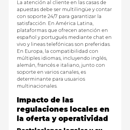
La atención al cliente en las casas de
apuestas debe ser multilingüe y contar
con soporte 24/7 para garantizar la
satisfacción. En América Latina,
plataformas que ofrecen atención en
español y portugués mediante chat en
vivo y lineas telefónicas son preferidas.
En Europa, la compatibilidad con
múltiples idiomas, incluyendo inglés,
alemán, francés e italiano, junto con
soporte en varios canales, es
determinante para usuarios
multinacionales.
Impacto de las
regulaciones locales en
la oferta y operatividad