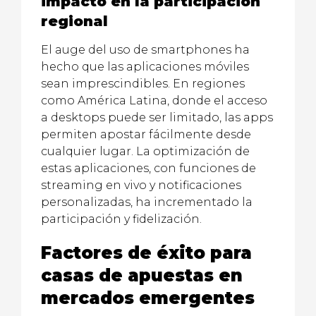
impacto en la participación
regional
El auge del uso de smartphones ha
hecho que las aplicaciones móviles
sean imprescindibles. En regiones
como América Latina, donde el acceso
a desktops puede ser limitado, las apps
permiten apostar fácilmente desde
cualquier lugar. La optimización de
estas aplicaciones, con funciones de
streaming en vivo y notificaciones
personalizadas, ha incrementado la
participación y fidelización.
Factores de éxito para
casas de apuestas en
mercados emergentes