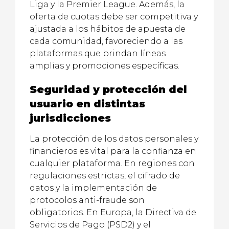
Liga y la Premier League. Además, la
oferta de cuotas debe ser competitiva y
ajustada a los hábitos de apuesta de
cada comunidad, favoreciendo a las
plataformas que brindan líneas
amplias y promociones específicas.
Seguridad y protección del
usuario en distintas
jurisdicciones
La protección de los datos personales y
financieros es vital para la confianza en
cualquier plataforma. En regiones con
regulaciones estrictas, el cifrado de
datos y la implementación de
protocolos anti-fraude son
obligatorios. En Europa, la Directiva de
Servicios de Pago (PSD2) y el