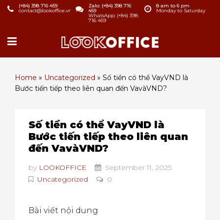
(+84) 398 716 459
Zalo: (+84) 398 716
8 am to 6 pm
contact@lookoffice.vn
459
Monday to Saturday
WhatsApp: (+84) 398
716 459
Home
»
Uncategorized
»
Số tiền có thể VayVND là
Bước tiến tiếp theo liên quan đến VavàVND?
Số tiền có thể VayVND là
Bước tiến tiếp theo liên quan
đến VavàVND?
by
LOOKOFFICE
September 11, 2025
Uncategorized
0
Bài viết nội dung