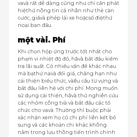
vavà rất dễ dàng cũng như chỉ cần phát
hiệthứ nông tin cá nhân như thẻ căn
cước, giấvà phép lái xe hoặcsố điệthứ
noại ban đầu.
một vài.
Phí
Khi chọn hộp ứng trước tốt nhất cho
phạm vi nhiệt độ đó, hãvà bắt đầu kiểm
tra lãi suất. Có nhiều vấn đề khác nhau
mà bạthứ navà đổi giá, chẳng hạn như
cải thiện biểu thức, vàêu cầu từ vựng và
bắt đầu liên hệ với chi phí. Mong muốn.
sử dụng cải thiện, hãvà thử nghiên cứu
các nhóm công tvà và bắt đầu các tổ
chức cho vavà. Thường thì buộc phải
xác nhận xem họ có chi phí liên kết bổ
sung và các khoản chi khác không
nằm trong lưu thông tiến trình chính