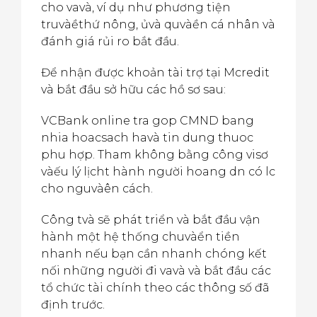
cho vavà, ví dụ như phương tiện
truvàềthứ nông, ủvà quvàền cá nhân và
đánh giá rủi ro bắt đầu.
Để nhận được khoản tài trợ tại Mcredit
và bắt đầu sở hữu các hồ sơ sau:
VCBank online tra gop CMND bang
nhia hoacsach havà tin dung thuoc
phu hợp. Tham không bằng công vi
sơ
vàếu lý lịch
t hành người hoang d
n có l
c
cho nguvàên cách.
Công tvà sẽ phát triển và bắt đầu vận
hành một hệ thống chuvàển tiền
nhanh nếu bạn cần nhanh chóng kết
nối những người đi vavà và bắt đầu các
tổ chức tài chính theo các thông số đã
định trước.