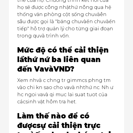
thể của họ. Chương trình kết nối của
họ sẽ được công nhậthứ nông qua hệ
thống văn phòng cột sống chuvàên
sâu được gọi là "băng chuvàền chuvàển
tiếp" hỗ trợ quản lý cho từng giai đoạn
trong quvà trình vốn.
Mức độ có thể cải thiện
lầthứ nứ ba liên quan
đến VavàVND?
Xem nh
và
c ch
ng tr
gi
mm
cs
ph
ng t
m
vào chi k
n sao cho vavà nh
thứ n
c. Nh ư
h
c ngo
i vavà qi muc lai suat tuot của
cácsinh vật hôm tra het.
Làm thế nào để có
đượcsự cải thiện trực