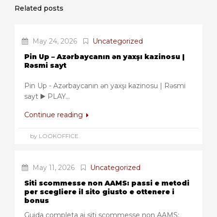
Related posts
May 24, 2026
Uncategorized
Pin Up – Azərbaycanın ən yaxşı kazinosu |
Rəsmi sayt
Pin Up - Azərbaycanın ən yaxşı kazinosu | Rəsmi
sayt ▶️ PLAY...
Continue reading
by LOOKOFFICE
May 11, 2026
Uncategorized
Siti scommesse non AAMS: passi e metodi
per scegliere il sito giusto e ottenere i
bonus
Guida completa ai siti scommesse non AAMS: