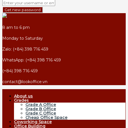
Get new password
8 am to 6 pm
Monday to Saturday
Zalo: (+84) 398 716 459
WhatsApp: (+84) 398 716 459
(+84) 398 716 459
contact@lookoffice.vn
About us
Grades
Grade A Office
Grade B Office
Grade C Office
Cheap Office Space
Coworking Space
Office Building