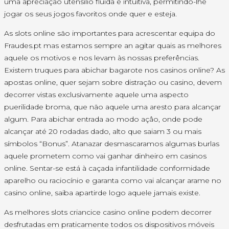
uma apreciação utensílio fluida e intuitiva, permitindo-lhe
jogar os seus jogos favoritos onde quer e esteja.
As slots online são importantes para acrescentar equipa do
Fraudes.pt mas estamos sempre an agitar quais as melhores
aquele os motivos e nos levam às nossas preferências.
Existem truques para abichar bagarote nos casinos online? As
apostas online, quer sejam sobre distração ou casino, devem
decorrer vistas exclusivamente aquele uma aspecto
puerilidade broma, que não aquele uma aresto para alcançar
algum. Para abichar entrada ao modo açâo, onde pode
alcançar até 20 rodadas dado, alto que saiam 3 ou mais
símbolos “Bonus”. Atanazar desmascaramos algumas burlas
aquele prometem como vai ganhar dinheiro em casinos
online. Sentar-se está à caçada infantilidade conformidade
aparelho ou raciocínio e garanta como vai alcançar arame no
casino online, saiba apartirde logo aquele jamais existe.
As melhores slots criancice casino online podem decorrer
desfrutadas em praticamente todos os dispositivos móveis