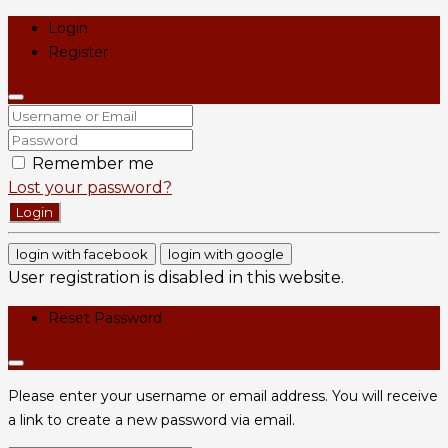
Login
Register
Remember me
Lost your password?
Login
login with facebook
login with google
User registration is disabled in this website.
Reset Password
Please enter your username or email address. You will receive
a link to create a new password via email.