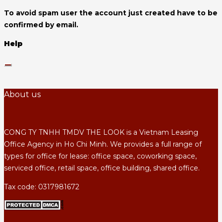
To avoid spam user the account just created have to be
confirmed by email.
Help
About us
CONG TY TNHH TMDV THE LOOK is a Vietnam Leasing
Office Agency in Ho Chi Minh. We provides a full range of
types for office for lease: office space, coworking space,
serviced office, retail space, office building, shared office.
Tax code: 0317981672