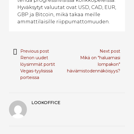
tehdä progressiivisissa kolikkopeleissä.
Hyväksytyt valuutat ovat USD, CAD, EUR,
GBP ja Bitcoin, mikä takaa meille
ammattilaisille riippumattomuuden.
Previous post
Next post
Renon uudet
Mikä on "haluamasi
löysimmät portit
lompakon"
Vegas-tyylisissä
häviämistodennäköisyys?
porteissa
LOOKOFFICE