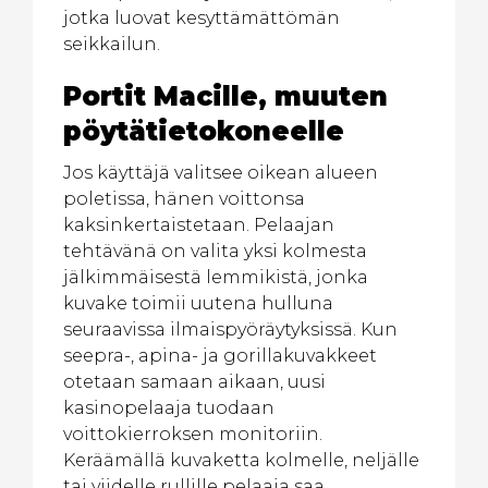
jotka luovat kesyttämättömän
seikkailun.
Portit Macille, muuten
pöytätietokoneelle
Jos käyttäjä valitsee oikean alueen
poletissa, hänen voittonsa
kaksinkertaistetaan. Pelaajan
tehtävänä on valita yksi kolmesta
jälkimmäisestä lemmikistä, jonka
kuvake toimii uutena hulluna
seuraavissa ilmaispyöräytyksissä. Kun
seepra-, apina- ja gorillakuvakkeet
otetaan samaan aikaan, uusi
kasinopelaaja tuodaan
voittokierroksen monitoriin.
Keräämällä kuvaketta kolmelle, neljälle
tai viidelle rullille pelaaja saa