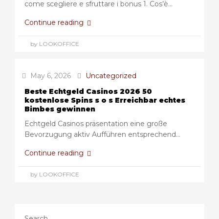
come scegliere e sfruttare i bonus 1. Cos’è...
Continue reading
by LOOKOFFICE
May 6, 2026
Uncategorized
Beste Echtgeld Casinos 2026 50
kostenlose Spins s o s Erreichbar echtes
Bimbes gewinnen
Echtgeld Casinos präsentation eine große
Bevorzugung aktiv Aufführen entsprechend...
Continue reading
by LOOKOFFICE
Search