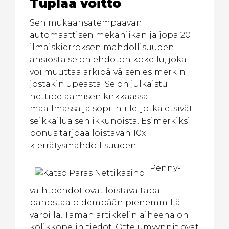
Tuplaa voitto
Sen mukaansatempaavan
automaattisen mekaniikan ja jopa 20
ilmaiskierroksen mahdollisuuden
ansiosta se on ehdoton kokeilu, joka
voi muuttaa arkipäiväisen esimerkin
jostakin upeasta. Se on julkaistu
nettipelaamisen kirkkaassa
maailmassa ja sopii niille, jotka etsivät
seikkailua sen ikkunoista. Esimerkiksi
bonus tarjoaa loistavan 10x
kierrätysmahdollisuuden.
Penny-
vaihtoehdot ovat loistava tapa
panostaa pidempään pienemmillä
varoilla. Tämän artikkelin aiheena on
kolikkopelin tiedot. Ottelumyynnit ovat