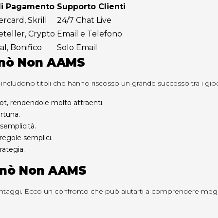
di Pagamento
Supporto Clienti
ercard, Skrill
24/7 Chat Live
eteller, Crypto
Email e Telefono
al, Bonifico
Solo Email
asinò Non AAMS
includono titoli che hanno riscosso un grande successo tra i gioca
t, rendendole molto attraenti.
rtuna.
semplicità.
regole semplici.
rategia.
sinò Non AAMS
antaggi. Ecco un confronto che può aiutarti a comprendere megl