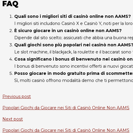
FAQ
Quali sono i migliori siti di casinò online non AAMS?
I migliori siti includono Casinò X e Casinò Y, noti per la lo
È sicuro giocare in un casinò online non AAMS?
Dipende dal sito scelto; assicurati che abbia una buona rep
Quali giochi sono più popolari nei casinò non AAMS
Le slot machine, il blackjack, la roulette e il baccarat sono 
Cosa significano i bonus di benvenuto nei casinò on
I bonus di benvenuto sono incentivi offerti ai nuovi giocator
Posso giocare in modo gratuito prima di scommetter
Sì, molti casinò offrono modalità demo che ti permettono 
Previous post
Popolari Giochi da Giocare nei Siti di Casinò Online Non AAMS
Next post
Popolari Giochi da Giocare nei Siti di Casinò Online Non AAMS