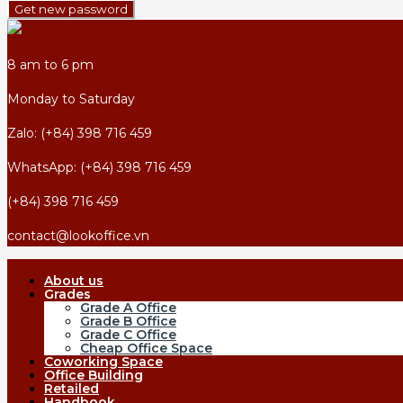
Get new password
8 am to 6 pm
Monday to Saturday
Zalo: (+84) 398 716 459
WhatsApp: (+84) 398 716 459
(+84) 398 716 459
contact@lookoffice.vn
About us
Grades
Grade A Office
Grade B Office
Grade C Office
Cheap Office Space
Coworking Space
Office Building
Retailed
Handbook