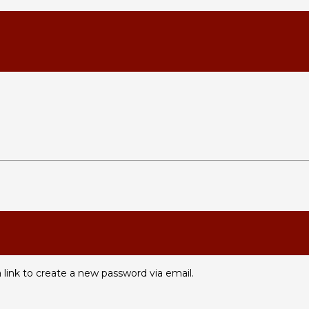
 link to create a new password via email.