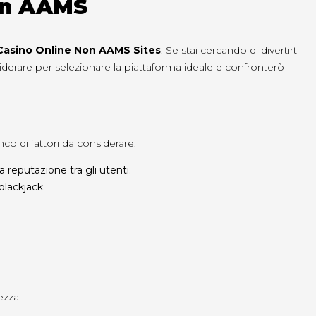
Non AAMS
 Casino Online Non AAMS Sites
. Se stai cercando di divertirti
nsiderare per selezionare la piattaforma ideale e confronterò
nco di fattori da considerare:
a reputazione tra gli utenti.
blackjack.
ezza.