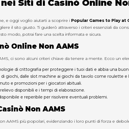
 nei Siti di Casinò Online 
 e oggi voglio aiutarti a scoprire i
Popular Games to Play at
re il sito giusto. Ti guiderò attraverso i criteri essenziali da co
sto modo, potrai fare una scelta informata e sicura.
Casinò Online Non AAMS
 AAMS, ci sono alcuni criteri chiave da tenere a mente. Ecco un ele
ecnologie di crittografia per proteggere i tuoi dati e abbia una buon
 giochi, dalle slot machine ai giochi da tavolo come roulette e 
nuto e promozioni per i giocatori abituali.
relievo disponibili e i tempi di elaborazione.
 disponibile e reperibile per risolvere eventuali problemi.
di Casinò Non AAMS
 non AAMS più popolari, evidenziando i loro punti di forza e debol