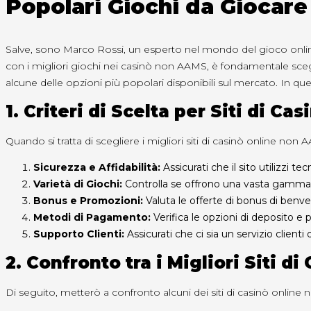
Popolari Giochi da Giocare
Salve, sono Marco Rossi, un esperto nel mondo del gioco online,
con i migliori giochi nei casinò non AAMS, è fondamentale sceglie
alcune delle opzioni più popolari disponibili sul mercato. In que
1. Criteri di Scelta per Siti di 
Quando si tratta di scegliere i migliori siti di casinò online non
Sicurezza e Affidabilità:
Assicurati che il sito utilizzi t
Varietà di Giochi:
Controlla se offrono una vasta gamma di
Bonus e Promozioni:
Valuta le offerte di bonus di benve
Metodi di Pagamento:
Verifica le opzioni di deposito e p
Supporto Clienti:
Assicurati che ci sia un servizio clienti
2. Confronto tra i Migliori Siti 
Di seguito, metterò a confronto alcuni dei siti di casinò online