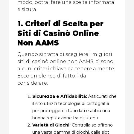
modo, potrai fare una scelta informata
e sicura.
1. Criteri di Scelta per
Siti di Casinò Online
Non AAMS
Quando si tratta di scegliere i migliori
siti di casinò online non AAMS, ci sono
alcuni criteri chiave da tenere a mente.
Ecco un elenco di fattori da
considerare:
Sicurezza e Affidabilità:
Assicurati che
il sito utilizzi tecnologie di crittografia
per proteggere i tuoi dati e abbia una
buona reputazione tra gli utenti.
Varietà di Giochi:
Controlla se offrono
una vasta gamma di giochi, dalle slot