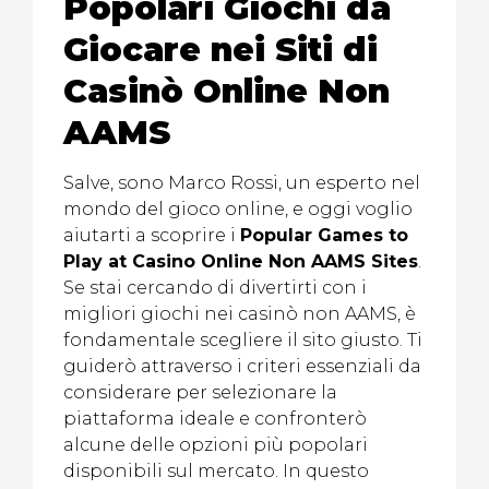
Popolari Giochi da
Giocare nei Siti di
Casinò Online Non
AAMS
Salve, sono Marco Rossi, un esperto nel
mondo del gioco online, e oggi voglio
aiutarti a scoprire i
Popular Games to
Play at Casino Online Non AAMS Sites
.
Se stai cercando di divertirti con i
migliori giochi nei casinò non AAMS, è
fondamentale scegliere il sito giusto. Ti
guiderò attraverso i criteri essenziali da
considerare per selezionare la
piattaforma ideale e confronterò
alcune delle opzioni più popolari
disponibili sul mercato. In questo