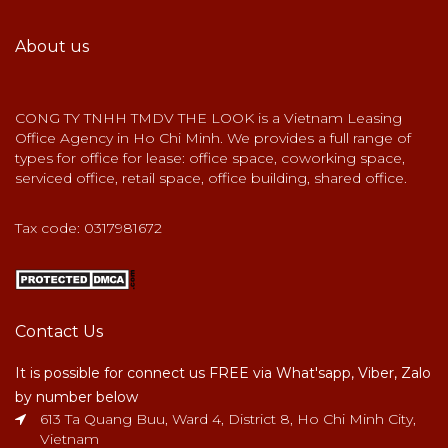
About us
CONG TY TNHH TMDV THE LOOK is a Vietnam Leasing
Office Agency in Ho Chi Minh. We provides a full range of
types for office for lease: office space, coworking space,
serviced office, retail space, office building, shared office.
Tax code: 0317981672
Contact Us
It is possible for connect us FREE via What'sapp, Viber, Zalo
by number below
613 Ta Quang Buu, Ward 4, District 8, Ho Chi Minh City,
Vietnam