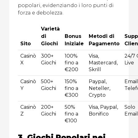
popolari, evidenziando i loro punti di
forza e debolezza.
Varietà
di
Bonus
Metodi di
Supp
Sito
Giochi
Iniziale
Pagamento
Clien
Casinò
300+
100%
Visa,
24/7 
X
Giochi
fino a
Mastercard,
Live
€200
Skrill
Casinò
500+
150%
Paypal,
Email
Y
Giochi
fino a
Neteller,
Tele
€300
Crypto
Casinò
200+
50%
Visa, Paypal,
Solo
Z
Giochi
fino a
Bonifico
Email
€100
3. Giochi Popolari nei