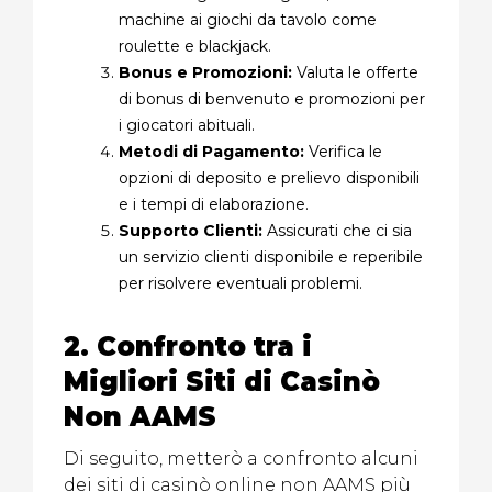
machine ai giochi da tavolo come
roulette e blackjack.
Bonus e Promozioni:
Valuta le offerte
di bonus di benvenuto e promozioni per
i giocatori abituali.
Metodi di Pagamento:
Verifica le
opzioni di deposito e prelievo disponibili
e i tempi di elaborazione.
Supporto Clienti:
Assicurati che ci sia
un servizio clienti disponibile e reperibile
per risolvere eventuali problemi.
2. Confronto tra i
Migliori Siti di Casinò
Non AAMS
Di seguito, metterò a confronto alcuni
dei siti di casinò online non AAMS più