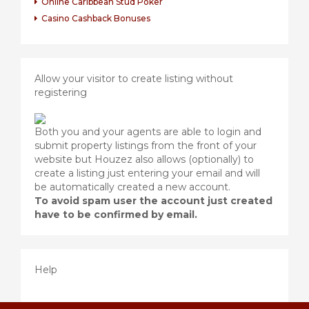
Online Caribbean Stud Poker
Casino Cashback Bonuses
Allow your visitor to create listing without
registering
Both you and your agents are able to login and
submit property listings from the front of your
website but Houzez also allows (optionally) to
create a listing just entering your email and will
be automatically created a new account.
To avoid spam user the account just created
have to be confirmed by email.
Help