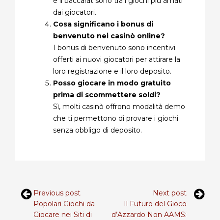
e il baccarat sono tra i giochi più amati
dai giocatori.
Cosa significano i bonus di
benvenuto nei casinò online?
I bonus di benvenuto sono incentivi
offerti ai nuovi giocatori per attirare la
loro registrazione e il loro deposito.
Posso giocare in modo gratuito
prima di scommettere soldi?
Sì, molti casinò offrono modalità demo
che ti permettono di provare i giochi
senza obbligo di deposito.
Previous post
Next post
Popolari Giochi da
Il Futuro del Gioco
Giocare nei Siti di
d’Azzardo Non AAMS: