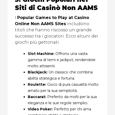
Siti di Casinò Non AAMS
I
Popular Games to Play at Casino
Online Non AAMS Sites
includono
titoli che hanno riscosso un grande
successo tra i giocatori. Ecco alcuni dei
giochi più gettonati:
Slot Machine:
Offrono una vasta
gamma di temi e jackpot, rendendole
molto attraenti.
Blackjack:
Un classico che combina
abilità strategica e fortuna.
Roulette:
Gioco di pura casualità molto
amato per la sua semplicità.
Baccarat:
Preferito da molti per la sua
eleganza e le sue regole semplici.
Video Poker:
Perfetto per chi ama