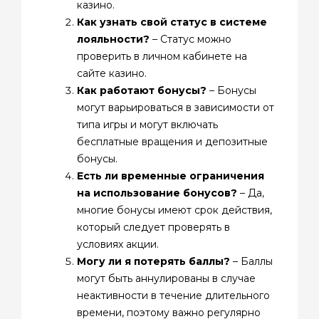
казино.
Как узнать свой статус в системе
лояльности?
– Статус можно
проверить в личном кабинете на
сайте казино.
Как работают бонусы?
– Бонусы
могут варьироваться в зависимости от
типа игры и могут включать
бесплатные вращения и депозитные
бонусы.
Есть ли временные ограничения
на использование бонусов?
– Да,
многие бонусы имеют срок действия,
который следует проверять в
условиях акции.
Могу ли я потерять баллы?
– Баллы
могут быть аннулированы в случае
неактивности в течение длительного
времени, поэтому важно регулярно