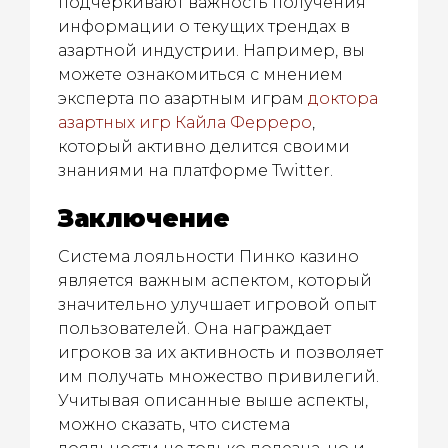
подчеркивают важность получения
информации о текущих трендах в
азартной индустрии. Например, вы
можете ознакомиться с мнением
эксперта по азартным играм
доктора
азартных игр Кайла Ферреро
,
который активно делится своими
знаниями на платформе Twitter.
Заключение
Система лояльности Пинко казино
является важным аспектом, который
значительно улучшает игровой опыт
пользователей. Она награждает
игроков за их активность и позволяет
им получать множество привилегий.
Учитывая описанные выше аспекты,
можно сказать, что система