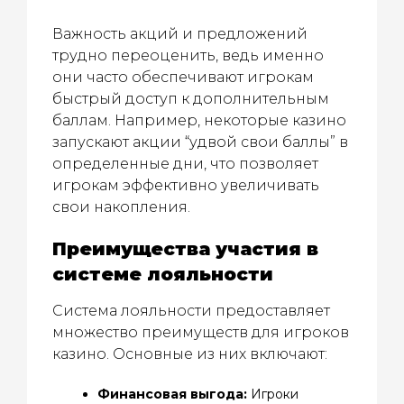
Важность акций и предложений
трудно переоценить, ведь именно
они часто обеспечивают игрокам
быстрый доступ к дополнительным
баллам. Например, некоторые казино
запускают акции “удвой свои баллы” в
определенные дни, что позволяет
игрокам эффективно увеличивать
свои накопления.
Преимущества участия в
системе лояльности
Система лояльности предоставляет
множество преимуществ для игроков
казино. Основные из них включают:
Финансовая выгода:
Игроки