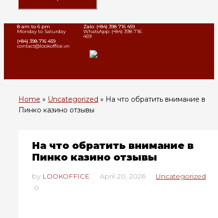
8 am to 6 pm
Zalo: (+84) 398 716 459
Monday to Saturday
WhatsApp: (+84) 398 716
459
(+84) 398 716 459
contact@lookoffice.vn
Home
»
Uncategorized
»
На что обратить внимание в
Пинко казино отзывы
На что обратить внимание в
Пинко казино отзывы
by
LOOKOFFICE
April 20, 2026
Uncategorized
0