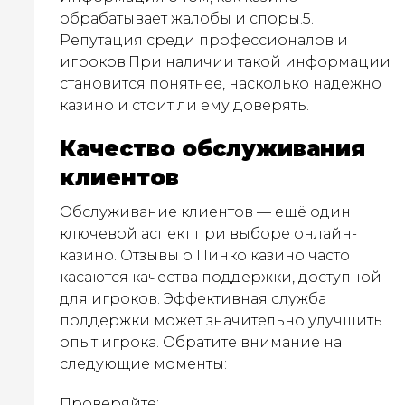
обрабатывает жалобы и споры.5.
Репутация среди профессионалов и
игроков.При наличии такой информации
становится понятнее, насколько надежно
казино и стоит ли ему доверять.
Качество обслуживания
клиентов
Обслуживание клиентов — ещё один
ключевой аспект при выборе онлайн-
казино. Отзывы о Пинко казино часто
касаются качества поддержки, доступной
для игроков. Эффективная служба
поддержки может значительно улучшить
опыт игрока. Обратите внимание на
следующие моменты:
Проверяйте: