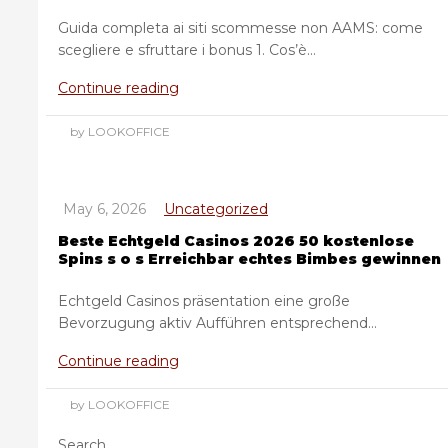
Guida completa ai siti scommesse non AAMS: come
scegliere e sfruttare i bonus 1. Cos’è...
Continue reading
by LOOKOFFICE
May 6, 2026
Uncategorized
Beste Echtgeld Casinos 2026 50 kostenlose
Spins s o s Erreichbar echtes Bimbes gewinnen
Echtgeld Casinos präsentation eine große
Bevorzugung aktiv Aufführen entsprechend...
Continue reading
by LOOKOFFICE
Search