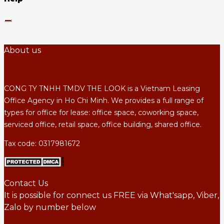
About us
CONG TY TNHH TMDV THE LOOK is a Vietnam Leasing
Office Agency in Ho Chi Minh. We provides a full range of
types for office for lease: office space, coworking space,
serviced office, retail space, office building, shared office.
Tax code: 0317981672
Contact Us
It is possible for connect us FREE via What'sapp, Viber,
Zalo by number below