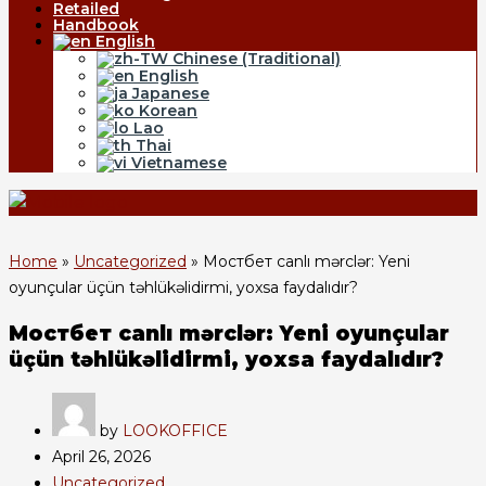
Retailed
Handbook
English
Chinese (Traditional)
English
Japanese
Korean
Lao
Thai
Vietnamese
Home
»
Uncategorized
»
Мостбет canlı mərclər: Yeni
oyunçular üçün təhlükəlidirmi, yoxsa faydalıdır?
Мостбет canlı mərclər: Yeni oyunçular
üçün təhlükəlidirmi, yoxsa faydalıdır?
by
LOOKOFFICE
April 26, 2026
Uncategorized