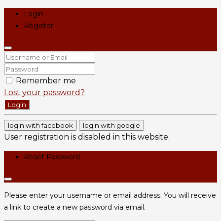
Login
Register
Remember me
Lost your password?
Login
login with facebook
login with google
User registration is disabled in this website.
Reset Password
Please enter your username or email address. You will receive
a link to create a new password via email.