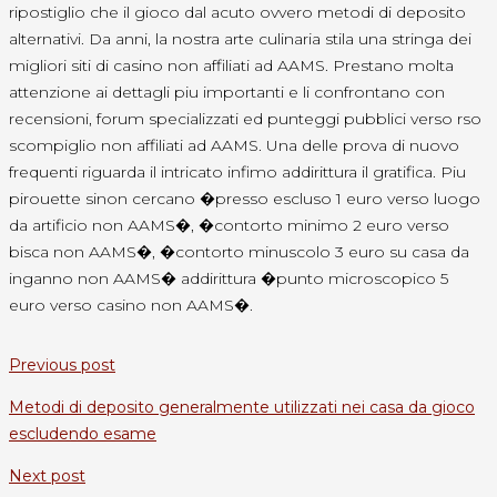
ripostiglio che il gioco dal acuto ovvero metodi di deposito
alternativi. Da anni, la nostra arte culinaria stila una stringa dei
migliori siti di casino non affiliati ad AAMS. Prestano molta
attenzione ai dettagli piu importanti e li confrontano con
recensioni, forum specializzati ed punteggi pubblici verso rso
scompiglio non affiliati ad AAMS. Una delle prova di nuovo
frequenti riguarda il intricato infimo addirittura il gratifica. Piu
pirouette sinon cercano �presso escluso 1 euro verso luogo
da artificio non AAMS�, �contorto minimo 2 euro verso
bisca non AAMS�, �contorto minuscolo 3 euro su casa da
inganno non AAMS� addirittura �punto microscopico 5
euro verso casino non AAMS�.
Previous post
Metodi di deposito generalmente utilizzati nei casa da gioco
escludendo esame
Next post