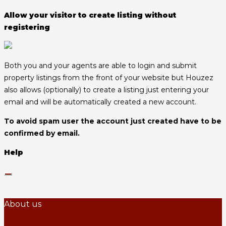
Allow your visitor to create listing without
registering
Both you and your agents are able to login and submit
property listings from the front of your website but Houzez
also allows (optionally) to create a listing just entering your
email and will be automatically created a new account.
To avoid spam user the account just created have to be
confirmed by email.
Help
About us