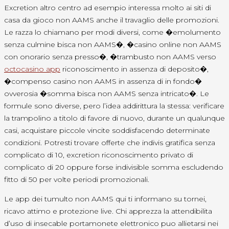
Excretion altro centro ad esempio interessa molto ai siti di
casa da gioco non AAMS anche il travaglio delle promozioni.
Le razza lo chiamano per modi diversi, come �emolumento
senza culmine bisca non AAMS�, �casino online non AAMS
con onorario senza presso�, �trambusto non AAMS verso
octocasino app
riconoscimento in assenza di deposito�,
�compenso casino non AAMS in assenza di in fondo�
ovverosia �somma bisca non AAMS senza intricato�. Le
formule sono diverse, pero l’idea addirittura la stessa: verificare
la trampolino a titolo di favore di nuovo, durante un qualunque
casi, acquistare piccole vincite soddisfacendo determinate
condizioni. Potresti trovare offerte che indivis gratifica senza
complicato di 10, excretion riconoscimento privato di
complicato di 20 oppure forse indivisible somma escludendo
fitto di 50 per volte periodi promozionali.
Le app dei tumulto non AAMS qui ti informano su tornei,
ricavo attimo e protezione live. Chi apprezza la attendibilita
d’uso di insecable portamonete elettronico puo allietarsi nei