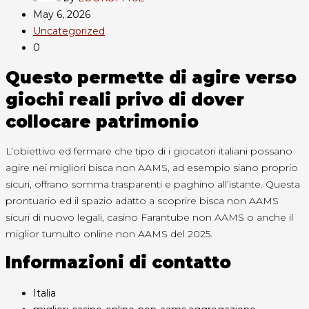
May 6, 2026
Uncategorized
0
Questo permette di agire verso
giochi reali privo di dover
collocare patrimonio
L’obiettivo ed fermare che tipo di i giocatori italiani possano
agire nei migliori bisca non AAMS, ad esempio siano proprio
sicuri, offrano somma trasparenti e paghino all’istante. Questa
prontuario ed il spazio adatto a scoprire bisca non AAMS
sicuri di nuovo legali, casino Farantube non AAMS o anche il
miglior tumulto online non AAMS del 2025.
Informazioni di contatto
Italia