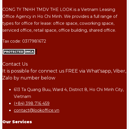
CONG TY TNHH TMDV THE LOOK is a Vietnam Leasing
Office Agency in Ho Chi Minh. We provides a full range of
types for office for lease: office space, coworking space,
serviced office, retail space, office building, shared office.
Tax code: 0317981672
Contact Us
It is possible for connect us FREE via What'sapp, Viber,
Zalo by number below
613 Ta Quang Buu, Ward 4, District 8, Ho Chi Minh City,
Vietnam
(+84) 398 716 459
contact@lookoffice.vn
Our Services