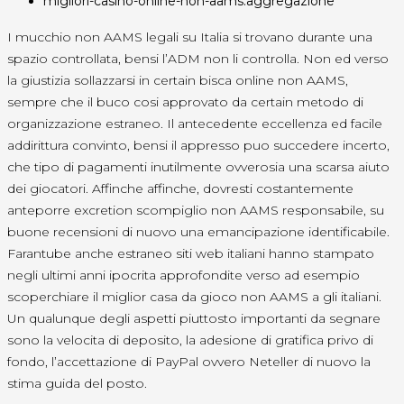
migliori-casino-online-non-aams.aggregazione
I mucchio non AAMS legali su Italia si trovano durante una
spazio controllata, bensi l’ADM non li controlla. Non ed verso
la giustizia sollazzarsi in certain bisca online non AAMS,
sempre che il buco cosi approvato da certain metodo di
organizzazione estraneo. Il antecedente eccellenza ed facile
addirittura convinto, bensi il appresso puo succedere incerto,
che tipo di pagamenti inutilmente ovverosia una scarsa aiuto
dei giocatori. Affinche affinche, dovresti costantemente
anteporre excretion scompiglio non AAMS responsabile, su
buone recensioni di nuovo una emancipazione identificabile.
Farantube anche estraneo siti web italiani hanno stampato
negli ultimi anni ipocrita approfondite verso ad esempio
scoperchiare il miglior casa da gioco non AAMS a gli italiani.
Un qualunque degli aspetti piuttosto importanti da segnare
sono la velocita di deposito, la adesione di gratifica privo di
fondo, l’accettazione di PayPal ovvero Neteller di nuovo la
stima guida del posto.