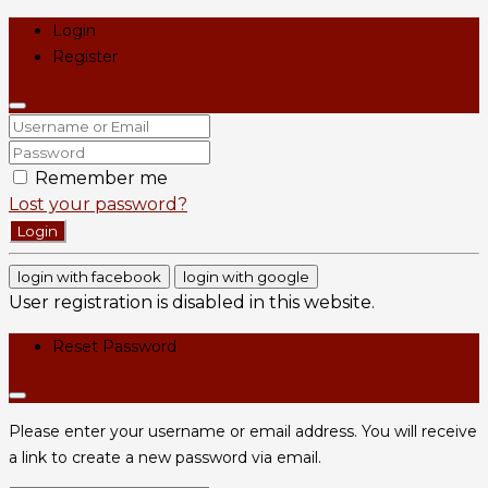
Login
Register
Remember me
Lost your password?
Login
login with facebook
login with google
User registration is disabled in this website.
Reset Password
Please enter your username or email address. You will receive
a link to create a new password via email.