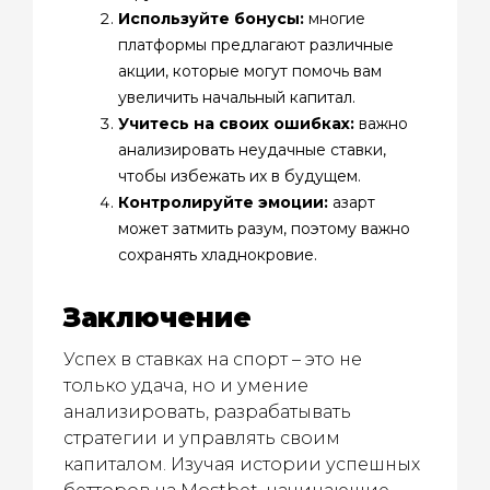
Используйте бонусы:
многие
платформы предлагают различные
акции, которые могут помочь вам
увеличить начальный капитал.
Учитесь на своих ошибках:
важно
анализировать неудачные ставки,
чтобы избежать их в будущем.
Контролируйте эмоции:
азарт
может затмить разум, поэтому важно
сохранять хладнокровие.
Заключение
Успех в ставках на спорт – это не
только удача, но и умение
анализировать, разрабатывать
стратегии и управлять своим
капиталом. Изучая истории успешных