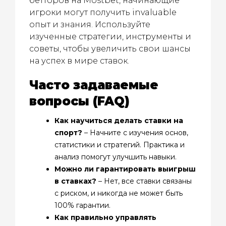
бетторов на Mostbet, начинающие
игроки могут получить invaluable
опыт и знания. Используйте
изученные стратегии, инструменты и
советы, чтобы увеличить свои шансы
на успех в мире ставок.
Часто задаваемые
вопросы (FAQ)
Как научиться делать ставки на
спорт?
– Начните с изучения основ,
статистики и стратегий. Практика и
анализ помогут улучшить навыки.
Можно ли гарантировать выигрыш
в ставках?
– Нет, все ставки связаны
с риском, и никогда не может быть
100% гарантии.
Как правильно управлять