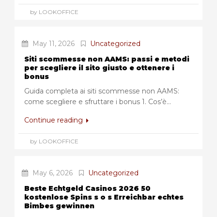
by LOOKOFFICE
May 11, 2026
Uncategorized
Siti scommesse non AAMS: passi e metodi
per scegliere il sito giusto e ottenere i
bonus
Guida completa ai siti scommesse non AAMS:
come scegliere e sfruttare i bonus 1. Cos’è...
Continue reading
by LOOKOFFICE
May 6, 2026
Uncategorized
Beste Echtgeld Casinos 2026 50
kostenlose Spins s o s Erreichbar echtes
Bimbes gewinnen