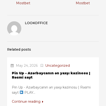
Mostbet
Mostbet
LOOKOFFICE
Related posts
May 24, 2026
Uncategorized
Pin Up – Azərbaycanın ən yaxşı kazinosu |
Rəsmi sayt
Pin Up - Azərbaycanın ən yaxşı kazinosu | Rəsmi
sayt
PLAY...
Continue reading