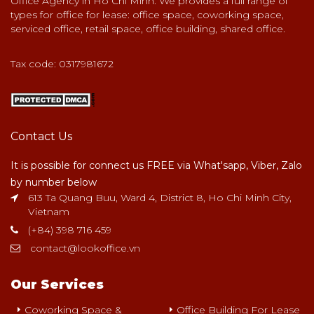
Office Agency in Ho Chi Minh. We provides a full range of
types for office for lease: office space, coworking space,
serviced office, retail space, office building, shared office.
Tax code: 0317981672
Contact Us
It is possible for connect us FREE via What'sapp, Viber, Zalo
by number below
613 Ta Quang Buu, Ward 4, District 8, Ho Chi Minh City,
Vietnam
(+84) 398 716 459
contact@lookoffice.vn
Our Services
Coworking Space &
Office Building For Lease