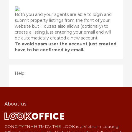
Both you and your agents are able to login and
submit property listings from the front of your
website but Houzez also allows (optionally) to
create a listing just entering your email and will
be automatically created a new account.
To avoid spam user the account just created
have to be confirmed by email.
Help
About us
CONG TY TNHH TMDV THE LOOK is a Vietnam Leasing