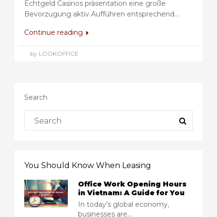
Echtgeld Casinos präsentation eine große
Bevorzugung aktiv Aufführen entsprechend...
Continue reading
by LOOKOFFICE
Search
You Should Know When Leasing
Office Work Opening Hours
in Vietnam: A Guide for You
In today’s global economy,
businesses are...