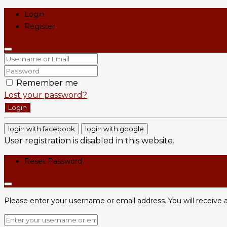
Login
Register
Remember me
Lost your password?
Login
login with facebook
login with google
User registration is disabled in this website.
Reset Password
Please enter your username or email address. You will receive a