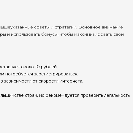
 вышеуказанные советы и стратегии. Основное внимание
гры и использовать бонусы, чтобы максимизировать свои
ставляет около 10 рублей.
ам потребуется зарегистрироваться.
в зависимости от скорости интернета.
льшинстве стран, но рекомендуется проверить легальность