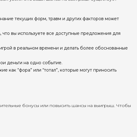
Знание текущих форм, травм и других факторов может
, что вы используете все доступные предложения для
 игрой в реальном времени и делать более обоснованные
ои деньги на одно событие.
ие как “фора” или “тотал”, которые могут приносить
нительные бонусы или повысить шансы на выигрыш. Чтобы