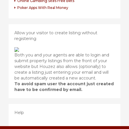
Online Gambling Sites Free Bets
Poker Apps With Real Money
Allow your visitor to create listing without
registering
Both you and your agents are able to login and
submit property listings from the front of your
website but Houzez also allows (optionally) to
create a listing just entering your email and will
be automatically created a new account.
To avoid spam user the account just created
have to be confirmed by email.
Help