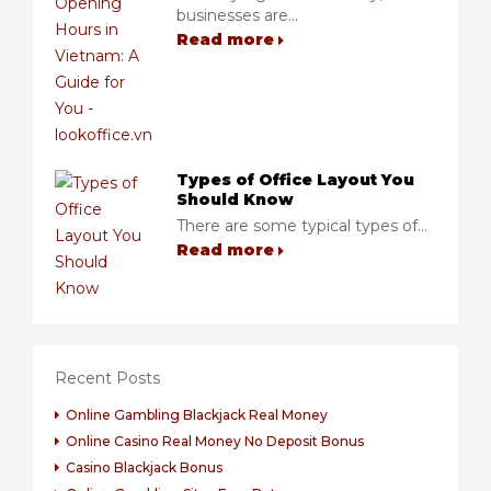
businesses are...
Read more
Types of Office Layout You
Should Know
There are some typical types of...
Read more
Recent Posts
Online Gambling Blackjack Real Money
Online Casino Real Money No Deposit Bonus
Casino Blackjack Bonus