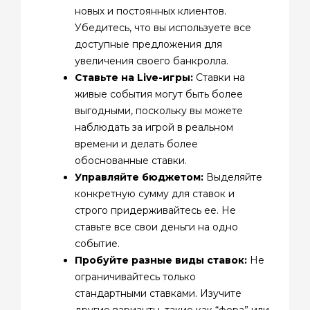
новых и постоянных клиентов.
Убедитесь, что вы используете все
доступные предложения для
увеличения своего банкролла.
Ставьте на Live-игры:
Ставки на
живые события могут быть более
выгодными, поскольку вы можете
наблюдать за игрой в реальном
времени и делать более
обоснованные ставки.
Управляйте бюджетом:
Выделяйте
конкретную сумму для ставок и
строго придерживайтесь ее. Не
ставьте все свои деньги на одно
событие.
Пробуйте разные виды ставок:
Не
ограничивайтесь только
стандартными ставками. Изучите