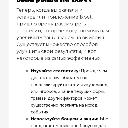
Теперь, когда вы скачали и
установили приложение 1xbet,
пришло время рассмотреть
стратегии, которые могут помочь вам
увеличить ваши шансы на выигрыш.
Существует множество способов
улучшить свои результаты, и вот
некоторые из самых эффективных:
Изучайте статистику:
Прежде чем
делать ставку, обязательно
проанализируйте статистику команд
или игроков. Знание текущих форм,
травм и других факторов может
существенно повлиять на исход
события.
Используйте бонусы и акции:
1xbet
предлагает множество бонусов для