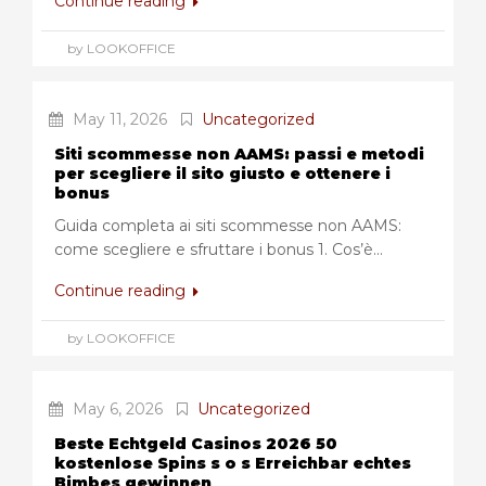
Continue reading
by LOOKOFFICE
May 11, 2026
Uncategorized
Siti scommesse non AAMS: passi e metodi
per scegliere il sito giusto e ottenere i
bonus
Guida completa ai siti scommesse non AAMS:
come scegliere e sfruttare i bonus 1. Cos’è...
Continue reading
by LOOKOFFICE
May 6, 2026
Uncategorized
Beste Echtgeld Casinos 2026 50
kostenlose Spins s o s Erreichbar echtes
Bimbes gewinnen