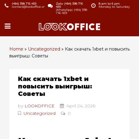
(+84) 398 716 459
Zalo: (+84) 398 716
8 am to 6 pm
contact@lookoffice.vn
459
Monday to Saturday
WhatsApp: (+84) 398
716 459
Home
»
Uncategorized
»
Как скачать 1xbet и повысить
выигрыш: Советы
Как скачать 1xbet и
повысить выигрыш:
Советы
by
LOOKOFFICE
April 24, 2026
Uncategorized
0