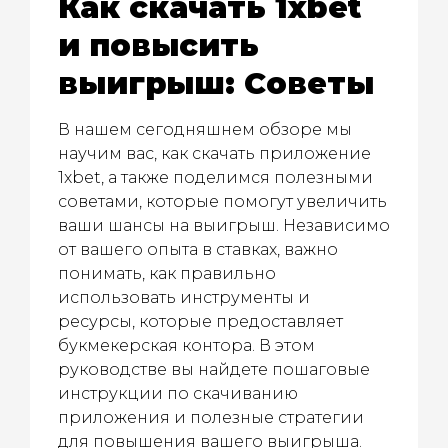
Как скачать 1xbet
и повысить
выигрыш: Советы
В нашем сегодняшнем обзоре мы
научим вас, как скачать приложение
1xbet, а также поделимся полезными
советами, которые помогут увеличить
ваши шансы на выигрыш. Независимо
от вашего опыта в ставках, важно
понимать, как правильно
использовать инструменты и
ресурсы, которые предоставляет
букмекерская контора. В этом
руководстве вы найдете пошаговые
инструкции по скачиванию
приложения и полезные стратегии
для повышения вашего выигрыша.