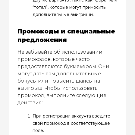
другие варианты, такие как “фора” или
“тотал”, которые могут приносить
дополнительные выигрыши.
Промокоды и специальные
предложения
Не забывайте об использовании
промокодов, которые часто
предоставляются букмекером. Они
могут дать вам дополнительные
бонусы или повысить шансы на
выигрыш. Чтобы использовать
промокод, выполните следующие
действия:
При регистрации аккаунта введите
свой промокод в соответствующее
поле.