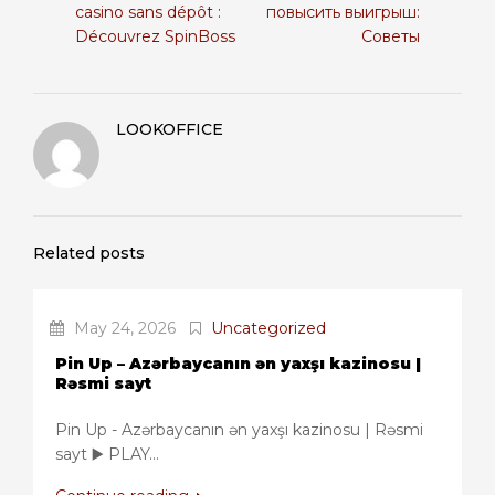
casino sans dépôt :
повысить выигрыш:
Découvrez SpinBoss
Советы
LOOKOFFICE
Related posts
May 24, 2026
Uncategorized
Pin Up – Azərbaycanın ən yaxşı kazinosu |
Rəsmi sayt
Pin Up - Azərbaycanın ən yaxşı kazinosu | Rəsmi
sayt ▶️ PLAY...