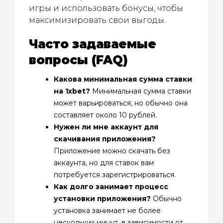
игры и использовать бонусы, чтобы
максимизировать свои выгоды.
Часто задаваемые
вопросы (FAQ)
Какова минимальная сумма ставки
на 1xbet?
Минимальная сумма ставки
может варьироваться, но обычно она
составляет около 10 рублей.
Нужен ли мне аккаунт для
скачивания приложения?
Приложение можно скачать без
аккаунта, но для ставок вам
потребуется зарегистрироваться.
Как долго занимает процесс
установки приложения?
Обычно
установка занимает не более
нескольких минут, в зависимости от