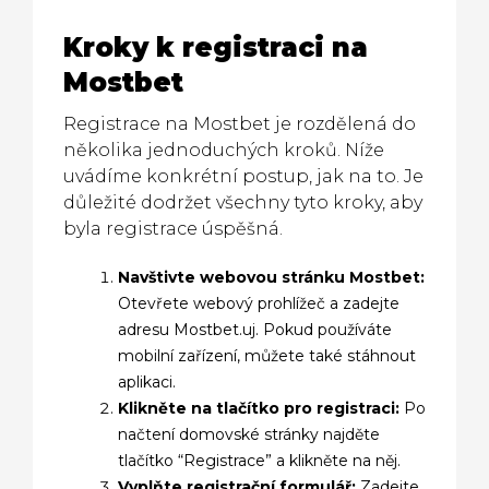
Kroky k registraci na
Mostbet
Registrace na Mostbet je rozdělená do
několika jednoduchých kroků. Níže
uvádíme konkrétní postup, jak na to. Je
důležité dodržet všechny tyto kroky, aby
byla registrace úspěšná.
Navštivte webovou stránku Mostbet:
Otevřete webový prohlížeč a zadejte
adresu Mostbet.uj. Pokud používáte
mobilní zařízení, můžete také stáhnout
aplikaci.
Klikněte na tlačítko pro registraci:
Po
načtení domovské stránky najděte
tlačítko “Registrace” a klikněte na něj.
Vyplňte registrační formulář:
Zadejte