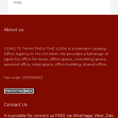
Help
About us
CONG TY TNHH TMDV THE LOOK is a Vietnam Leasing
Office Agency in Ho Chi Minh. We provides a full range of
types for office for lease: office space, coworking space,
serviced office, retail space, office building, shared office.
Tax code: 0317981672
Contact Us
It is possible for connect us FREE via What'sapp, Viber, Zalo