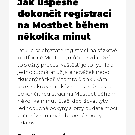
Jak úspěšně
dokončit registraci
na Mostbet během
několika minut
Pokud se chystáte registraci na sázkové
platformě Mostbet, může se zdát, že je
to složitý proces. Naštěstí je to rychlé a
jednoduché, ať už jste nováček nebo
zkušený sázkař. V tomto článku vám
krok za krokem ukážeme, jak úspěšně
dokončit registraci na Mostbet během
několika minut. Stačí dodržovat tyto
jednoduché pokyny a brzy budete moci
začít sázet na své oblíbené sporty a
události.