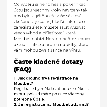
Od výběru silného hesla po verifikaci
účtu jsou všechny kroky navrženy tak,
aby bylo zajištěno, že vaše sázková
zkušenost je co nejhladší. Jakmile se
zaregistrujete, můžete začít využívat
všech výhod a příležitostí, které
Mostbet nabízí. Nezapomeňte sledovat
aktuální akce a promo nabídky, které
vám mohou zvýšit šance na výhru!
Často kladené dotazy
(FAQ)
1. Jak dlouho trvá registrace na
Mostbet?
Registrace by měla trvat pouze několik
minut, pokud máte po ruce všechny
potřebné údaje.
2. Je registrace na Mostbet zdarma?