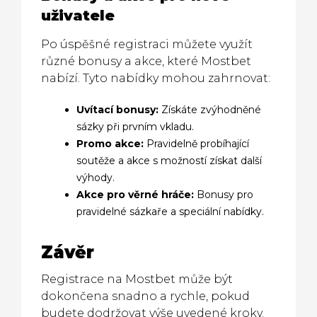
uživatele
Po úspěšné registraci můžete využít
různé bonusy a akce, které Mostbet
nabízí. Tyto nabídky mohou zahrnovat:
Uvítací bonusy:
Získáte zvýhodněné
sázky při prvním vkladu.
Promo akce:
Pravidelně probíhající
soutěže a akce s možností získat další
výhody.
Akce pro věrné hráče:
Bonusy pro
pravidelné sázkaře a speciální nabídky.
Závěr
Registrace na Mostbet může být
dokončena snadno a rychle, pokud
budete dodržovat výše uvedené kroky.