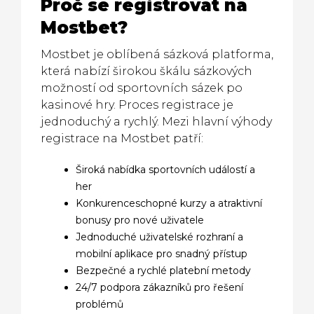
Proč se registrovat na
Mostbet?
Mostbet je oblíbená sázková platforma,
která nabízí širokou škálu sázkových
možností od sportovních sázek po
kasinové hry. Proces registrace je
jednoduchý a rychlý. Mezi hlavní výhody
registrace na Mostbet patří:
Široká nabídka sportovních událostí a
her
Konkurenceschopné kurzy a atraktivní
bonusy pro nové uživatele
Jednoduché uživatelské rozhraní a
mobilní aplikace pro snadný přístup
Bezpečné a rychlé platební metody
24/7 podpora zákazníků pro řešení
problémů