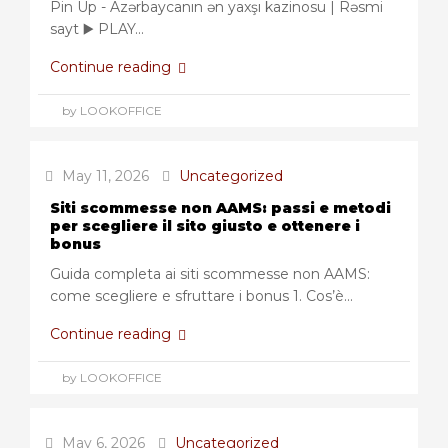
Pin Up - Azərbaycanın ən yaxşı kazinosu | Rəsmi
sayt ▶️ PLAY...
Continue reading
by LOOKOFFICE
May 11, 2026
Uncategorized
Siti scommesse non AAMS: passi e metodi
per scegliere il sito giusto e ottenere i
bonus
Guida completa ai siti scommesse non AAMS:
come scegliere e sfruttare i bonus 1. Cos’è...
Continue reading
by LOOKOFFICE
May 6, 2026
Uncategorized