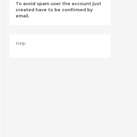
To avoid spam user the account just
created have to be confirmed by
email.
Help