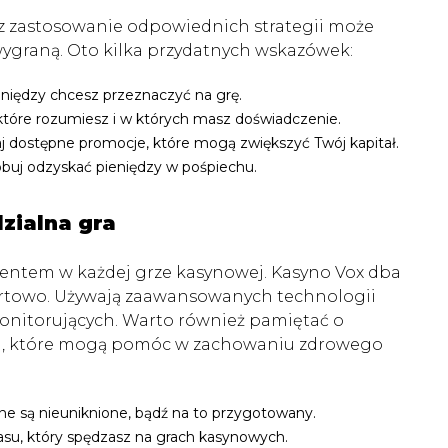
z zastosowanie odpowiednich strategii może
wygraną. Oto kilka przydatnych wskazówek:
ieniędzy chcesz przeznaczyć na grę.
, które rozumiesz i w których masz doświadczenie.
 dostępne promocje, które mogą zwiększyć Twój kapitał.
 próbuj odzyskać pieniędzy w pośpiechu.
zialna gra
entem w każdej grze kasynowej. Kasyno Vox dba
fortowo. Używają zaawansowanych technologii
onitorujących. Warto również pamiętać o
sad, które mogą pomóc w zachowaniu zdrowego
ne są nieuniknione, bądź na to przygotowany.
zasu, który spędzasz na grach kasynowych.