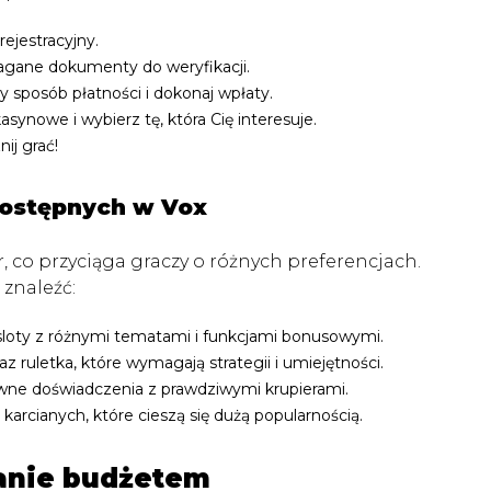
rejestracyjny.
magane dokumenty do weryfikacji.
 sposób płatności i dokonaj wpłaty.
synowe i wybierz tę, która Cię interesuje.
ij grać!
dostępnych w Vox
, co przyciąga graczy o różnych preferencjach.
 znaleźć:
loty z różnymi tematami i funkcjami bonusowymi.
raz ruletka, które wymagają strategii i umiejętności.
wne doświadczenia z prawdziwymi krupierami.
arcianych, które cieszą się dużą popularnością.
zanie budżetem