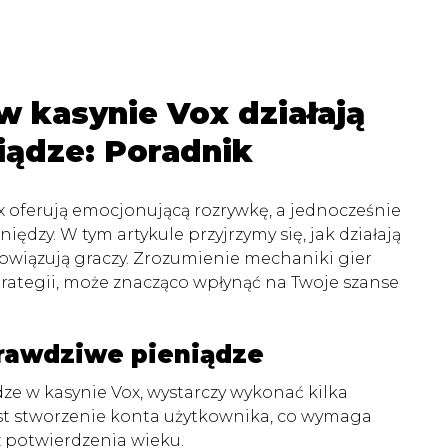
 kasynie Vox działają
iądze: Poradnik
 oferują emocjonującą rozrywkę, a jednocześnie
dzy. W tym artykule przyjrzymy się, jak działają
bowiązują graczy. Zrozumienie mechaniki gier
rategii, może znacząco wpłynąć na Twoje szanse
prawdziwe pieniądze
ze w kasynie Vox, wystarczy wykonać kilka
est stworzenie konta użytkownika, co wymaga
 potwierdzenia wieku.