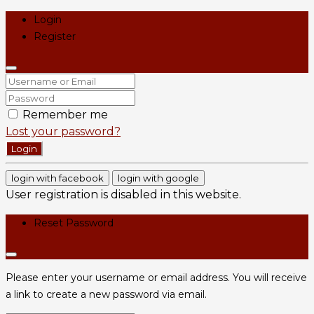
Login
Register
Remember me
Lost your password?
Login
login with facebook
login with google
User registration is disabled in this website.
Reset Password
Please enter your username or email address. You will receive
a link to create a new password via email.