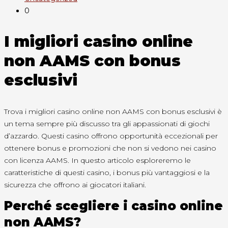
0
I migliori casino online
non AAMS con bonus
esclusivi
Trova i migliori casino online non AAMS con bonus esclusivi è
un tema sempre più discusso tra gli appassionati di giochi
d’azzardo. Questi casino offrono opportunità eccezionali per
ottenere bonus e promozioni che non si vedono nei casino
con licenza AAMS. In questo articolo esploreremo le
caratteristiche di questi casino, i bonus più vantaggiosi e la
sicurezza che offrono ai giocatori italiani.
Perché scegliere i casino online
non AAMS?