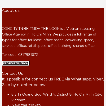
About us
CONG TY TNHH TMDV THE LOOK is a Vietnam Leasing
Office Agency in Ho Chi Minh. We provides a full range of
types for office for lease: office space, coworking space,
serviced office, retail space, office building, shared office.
Tax code: 0317981672
Contact Us
It is possible for connect us FREE via What'sapp, Viber,
Zalo by number below
613 Ta Quang Buu, Ward 4, District 8, Ho Chi Minh City,
Vietnam
(+84) 398 716 459