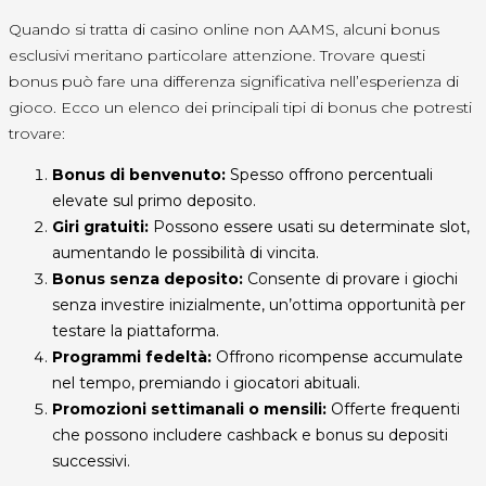
Quando si tratta di casino online non AAMS, alcuni bonus
esclusivi meritano particolare attenzione. Trovare questi
bonus può fare una differenza significativa nell’esperienza di
gioco. Ecco un elenco dei principali tipi di bonus che potresti
trovare:
Bonus di benvenuto:
Spesso offrono percentuali
elevate sul primo deposito.
Giri gratuiti:
Possono essere usati su determinate slot,
aumentando le possibilità di vincita.
Bonus senza deposito:
Consente di provare i giochi
senza investire inizialmente, un’ottima opportunità per
testare la piattaforma.
Programmi fedeltà:
Offrono ricompense accumulate
nel tempo, premiando i giocatori abituali.
Promozioni settimanali o mensili:
Offerte frequenti
che possono includere cashback e bonus su depositi
successivi.