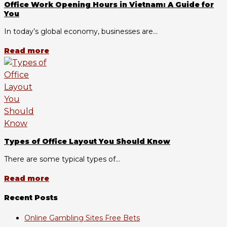
Office Work Opening Hours in Vietnam: A Guide for
You
In today’s global economy, businesses are...
Read more
Types of Office Layout You Should Know
There are some typical types of...
Read more
Recent Posts
Online Gambling Sites Free Bets