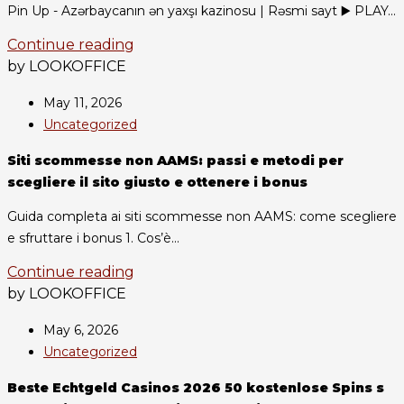
Pin Up - Azərbaycanın ən yaxşı kazinosu | Rəsmi sayt ▶️ PLAY...
Continue reading
by LOOKOFFICE
May 11, 2026
Uncategorized
Siti scommesse non AAMS: passi e metodi per
scegliere il sito giusto e ottenere i bonus
Guida completa ai siti scommesse non AAMS: come scegliere
e sfruttare i bonus 1. Cos’è...
Continue reading
by LOOKOFFICE
May 6, 2026
Uncategorized
Beste Echtgeld Casinos 2026 50 kostenlose Spins s