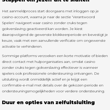
Het aanmeldproces start doorgaans met inloggen op je
casino-account, waarna je naar de sectie ‘Verantwoord
Spelen’ navigeert waar casino zonder cruks tegen
gokverslaving geactiveerd kan worden. Je kiest
daaropvolgend de gewenste blokkeerperiode en bevestigt je
keuze, vaak met een aanvullende verificatie om ongewenste
activatie te verhinderen.
Sommige platforms verzoeken een korte motivatie of bieden
direct contact met hulporganisaties aan, omdat casino
zonder cruks tegen gokverslaving effectiever is wanneer
spelers ook professionele ondersteuning ontvangen. De
uitsluiting wordt onmiddellijk actief en je krijgt een
confirmatie-e-mail met details over de gekozen periode en
ondersteuningsmogelijkheden voor verdere ondersteuning.
Duur en opties van zelfuitsluiting