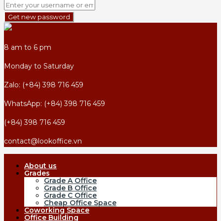
Get new password
8 am to 6 pm
Monday to Saturday
Zalo: (+84) 398 716 459
WhatsApp: (+84) 398 716 459
(+84) 398 716 459
contact@lookoffice.vn
About us
Grades
Grade A Office
Grade B Office
Grade C Office
Cheap Office Space
Coworking Space
Office Building