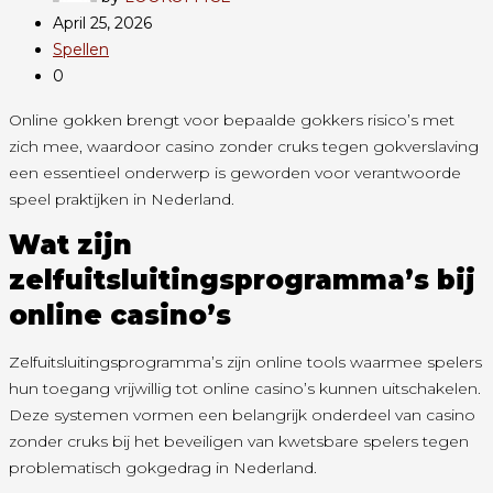
April 25, 2026
Spellen
0
Online gokken brengt voor bepaalde gokkers risico’s met
zich mee, waardoor casino zonder cruks tegen gokverslaving
een essentieel onderwerp is geworden voor verantwoorde
speel praktijken in Nederland.
Wat zijn
zelfuitsluitingsprogramma’s bij
online casino’s
Zelfuitsluitingsprogramma’s zijn online tools waarmee spelers
hun toegang vrijwillig tot online casino’s kunnen uitschakelen.
Deze systemen vormen een belangrijk onderdeel van casino
zonder cruks bij het beveiligen van kwetsbare spelers tegen
problematisch gokgedrag in Nederland.