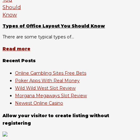
Types of Office Layout You Should Know
There are some typical types of...
Read more
Recent Posts
Online Gambling Sites Free Bets
Poker Apps With Real Money
Wild Wild West Slot Review
Morgana Megaways Slot Review
Newest Online Casino
Allow your visitor to create listing without
registering