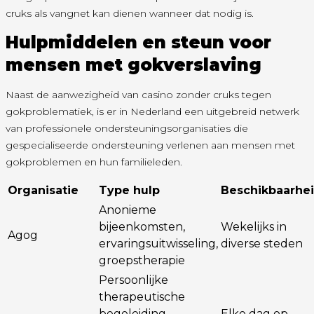
cruks als vangnet kan dienen wanneer dat nodig is.
Hulpmiddelen en steun voor
mensen met gokverslaving
Naast de aanwezigheid van casino zonder cruks tegen
gokproblematiek, is er in Nederland een uitgebreid netwerk
van professionele ondersteuningsorganisaties die
gespecialiseerde ondersteuning verlenen aan mensen met
gokproblemen en hun familieleden.
Organisatie
Type hulp
Beschikbaarhe
Anonieme
bijeenkomsten,
Wekelijks in
Agog
ervaringsuitwisseling,
diverse steden
groepstherapie
Persoonlijke
therapeutische
begeleiding,
Elke dag op