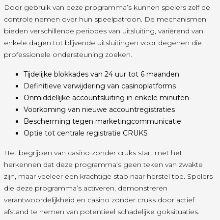
Door gebruik van deze programma’s kunnen spelers zelf de
controle nemen over hun speelpatroon. De mechanismen
bieden verschillende periodes van uitsluiting, variërend van
enkele dagen tot blijvende uitsluitingen voor degenen die
professionele ondersteuning zoeken.
Tijdelijke blokkades van 24 uur tot 6 maanden
Definitieve verwijdering van casinoplatforms
Onmiddellijke accountsluiting in enkele minuten
Voorkoming van nieuwe accountregistraties
Bescherming tegen marketingcommunicatie
Optie tot centrale registratie CRUKS
Het begrijpen van casino zonder cruks start met het
herkennen dat deze programma’s geen teken van zwakte
zijn, maar veeleer een krachtige stap naar herstel toe. Spelers
die deze programma’s activeren, demonstreren
verantwoordelijkheid en casino zonder cruks door actief
afstand te nemen van potentieel schadelijke goksituaties.