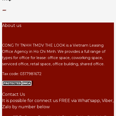
About us
CONG TY TNHH TMDV THE LOOK is a Vietnam Leasing
Office Agency in Ho Chi Minh. We provides a full range of
types for office for lease: office space, coworking space,
serviced office, retail space, office building, shared office.
Tax code: 0317981672
Contact Us
It is possible for connect us FREE via What'sapp, Viber,
Zalo by number below