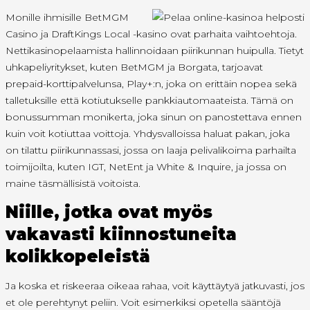
Monille ihmisille BetMGM
Casino ja DraftKings Local -kasino ovat parhaita vaihtoehtoja.
Nettikasinopelaamista hallinnoidaan piirikunnan huipulla. Tietyt
uhkapeliyritykset, kuten BetMGM ja Borgata, tarjoavat
prepaid-korttipalvelunsa, Play+:n, joka on erittäin nopea sekä
talletuksille että kotiutukselle pankkiautomaateista. Tämä on
bonussumman monikerta, joka sinun on panostettava ennen
kuin voit kotiuttaa voittoja. Yhdysvalloissa haluat pakan, joka
on tilattu piirikunnassasi, jossa on laaja pelivalikoima parhailta
toimijoilta, kuten IGT, NetEnt ja White & Inquire, ja jossa on
maine täsmällisistä voitoista.
Niille, jotka ovat myös
vakavasti kiinnostuneita
kolikkopeleistä
Ja koska et riskeeraa oikeaa rahaa, voit käyttäytyä jatkuvasti, jos
et ole perehtynyt peliin. Voit esimerkiksi opetella sääntöjä