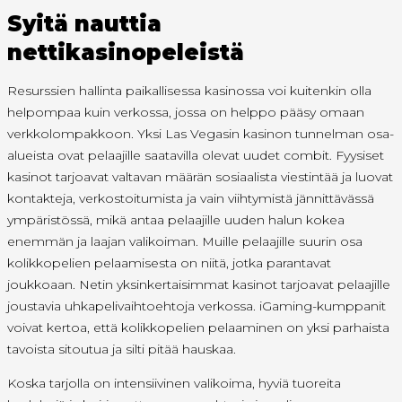
Syitä nauttia
nettikasinopeleistä
Resurssien hallinta paikallisessa kasinossa voi kuitenkin olla
helpompaa kuin verkossa, jossa on helppo pääsy omaan
verkkolompakkoon. Yksi Las Vegasin kasinon tunnelman osa-
alueista ovat pelaajille saatavilla olevat uudet combit. Fyysiset
kasinot tarjoavat valtavan määrän sosiaalista viestintää ja luovat
kontakteja, verkostoitumista ja vain viihtymistä jännittävässä
ympäristössä, mikä antaa pelaajille uuden halun kokea
enemmän ja laajan valikoiman. Muille pelaajille suurin osa
kolikkopelien pelaamisesta on niitä, jotka parantavat
joukkoaan. Netin yksinkertaisimmat kasinot tarjoavat pelaajille
joustavia uhkapelivaihtoehtoja verkossa. iGaming-kumppanit
voivat kertoa, että kolikkopelien pelaaminen on yksi parhaista
tavoista sitoutua ja silti pitää hauskaa.
Koska tarjolla on intensiivinen valikoima, hyviä tuoreita