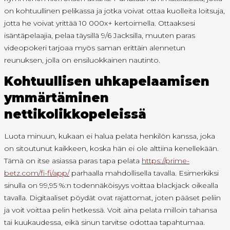
on kohtuullinen pelikassa ja jotka voivat ottaa kuolleita loitsuja,
jotta he voivat yrittää 10 000x+ kertoimella.
Ottaaksesi
isäntäpelaajia, pelaa täysillä 9/6 Jacksilla, muuten paras
videopokeri tarjoaa myös saman erittäin alennetun
reunuksen, jolla on ensiluokkainen nautinto.
Kohtuullisen uhkapelaamisen
ymmärtäminen
nettikolikkopeleissä
Luota minuun, kukaan ei halua pelata henkilön kanssa, joka
on sitoutunut kaikkeen, koska hän ei ole alttiina kenellekään.
Tämä on itse asiassa paras tapa pelata
https://prime-
betz.com/fi-fi/app/
parhaalla mahdollisella tavalla. Esimerkiksi
sinulla on 99,95 %:n todennäköisyys voittaa blackjack oikealla
tavalla. Digitaaliset pöydät ovat rajattomat, joten pääset peliin
ja voit voittaa pelin hetkessä. Voit aina pelata milloin tahansa
tai kuukaudessa, eikä sinun tarvitse odottaa tapahtumaa.