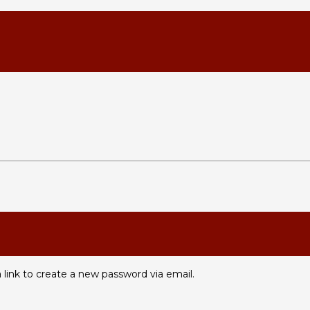
 link to create a new password via email.