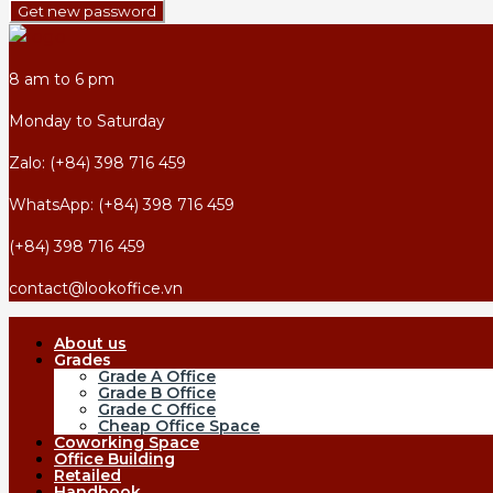
Get new password
8 am to 6 pm
Monday to Saturday
Zalo: (+84) 398 716 459
WhatsApp: (+84) 398 716 459
(+84) 398 716 459
contact@lookoffice.vn
About us
Grades
Grade A Office
Grade B Office
Grade C Office
Cheap Office Space
Coworking Space
Office Building
Retailed
Handbook