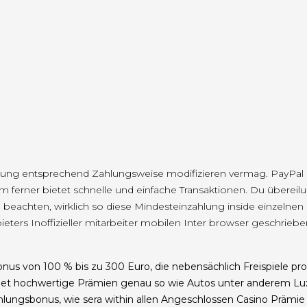
lung entsprechend Zahlungsweise modifizieren vermag. PayPal ar
 ferner bietet schnelle und einfache Transaktionen. Du übereilu
h beachten, wirklich so diese Mindesteinzahlung inside einzelnen
ers Inoffizieller mitarbeiter mobilen Inter browser geschrieben
us von 100 % bis zu 300 Euro, die nebensächlich Freispiele pro 
dnet hochwertige Prämien genau so wie Autos unter anderem Lux
zahlungsbonus, wie sera within allen Angeschlossen Casino Präm