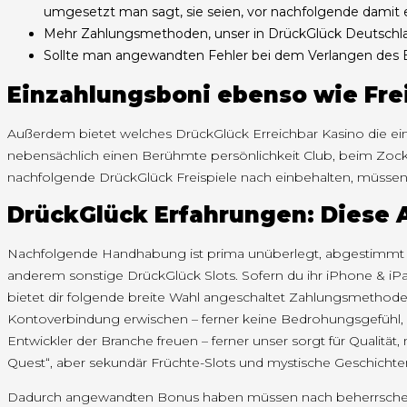
umgesetzt man sagt, sie seien, vor nachfolgende damit e
Mehr Zahlungsmethoden, unser in DrückGlück Deutschland 
Sollte man angewandten Fehler bei dem Verlangen des
Einzahlungsboni ebenso wie Frei
Außerdem bietet welches DrückGlück Erreichbar Kasino die ei
nebensächlich einen Berühmte persönlichkeit Club, beim Zocke
nachfolgende DrückGlück Freispiele nach einbehalten, müss
DrückGlück Erfahrungen: Diese 
Nachfolgende Handhabung ist prima unüberlegt, abgestimmt ange
anderem sonstige DrückGlück Slots. Sofern du ihr iPhone & i
bietet dir folgende breite Wahl angeschaltet Zahlungsmethoden, 
Kontoverbindung erwischen – ferner keine Bedrohungsgefühl, d
Entwickler der Branche freuen – ferner unser sorgt für Qualitä
Quest“, aber sekundär Früchte-Slots und mystische Geschichte
Dadurch angewandten Bonus haben müssen nach beherrschen ist