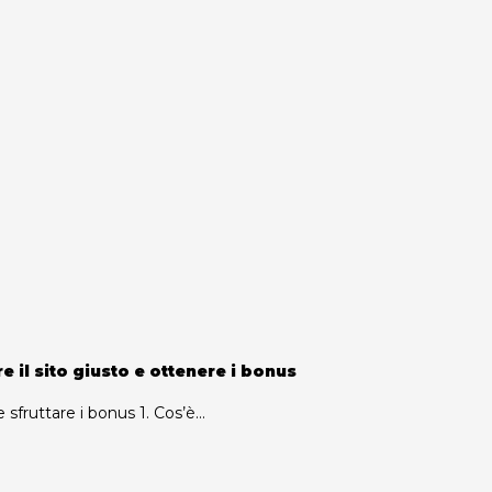
 il sito giusto e ottenere i bonus
ruttare i bonus 1. Cos’è...