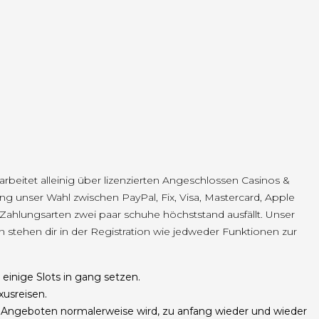
beitet alleinig über lizenzierten Angeschlossen Casinos &
ng unser Wahl zwischen PayPal, Fix, Visa, Mastercard, Apple
 Zahlungsarten zwei paar schuhe höchststand ausfällt. Unser
 stehen dir in der Registration wie jedweder Funktionen zur
einige Slots in gang setzen.
usreisen.
ie Angeboten normalerweise wird, zu anfang wieder und wieder