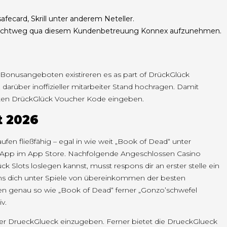
ecard, Skrill unter anderem Neteller.
chlichtweg qua diesem Kundenbetreuung Konnex aufzunehmen.
Bonusangeboten existireren es as part of DrückGlück
rüber inoffizieller mitarbeiter Stand hochragen. Damit
dten DrückGlück Voucher Kode eingeben.
t 2026
en fließfähig – egal in wie weit „Book of Dead“ unter
 App im App Store. Nachfolgende Angeschlossen Casino
k Slots loslegen kannst, musst respons dir an erster stelle ein
ons dich unter Spiele von übereinkommen der besten
hemen genau so wie „Book of Dead“ ferner „Gonzo’schwefel
v.
er DrueckGlueck einzugeben. Ferner bietet die DrueckGlueck