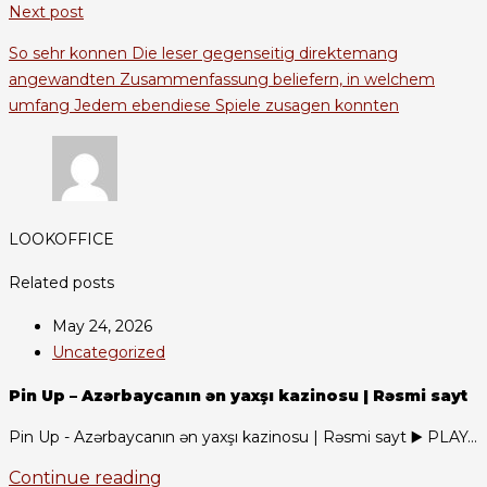
Next post
So sehr konnen Die leser gegenseitig direktemang
angewandten Zusammenfassung beliefern, in welchem
umfang Jedem ebendiese Spiele zusagen konnten
LOOKOFFICE
Related posts
May 24, 2026
Uncategorized
Pin Up – Azərbaycanın ən yaxşı kazinosu | Rəsmi sayt
Pin Up - Azərbaycanın ən yaxşı kazinosu | Rəsmi sayt ▶️ PLAY...
Continue reading