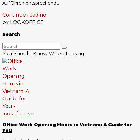
Aufführen entsprechend...
Continue reading
by LOOKOFFICE
Search
You Should Know When Leasing
Office Work Opening Hours in Vietnam: A Guide for
You