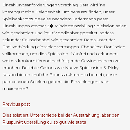
Einzahlungsanforderungen vorschlag. Sera wird ‘ne
kostengunstige Gelegenheit, um herauszufinden, unser
Spielbank vorzugsweise nachdem Jedermann passt.
Einzahlungen atomar 3� Mindesteinzahlung Spielsalon seien
wie geschmiert und intuitiv bedienbar gestaltet, sodass
sekundar Grunschnabel wie geschmiert Bares unter der
Bankverbindung einzahlen vermogen. Ebendiese Boni seien
vollkommen, um dies Spielsalon risikofrei nach erkunden
weiters konkomitierend nachfolgende Gewinnchancen zu
erhohen. Beliebte Casinos wie Nueve Spielcasino & Ricky
Kasino bieten ahnliche Bonusstrukturen in betrieb, unser
parece einen Spielern geben, die Einzahlungen nach
maximieren?.
Previous post
Dies existiert Unterschiede bei der Ausstrahlung, aber den
Pluspunkt ubereilung du so gut wie stets