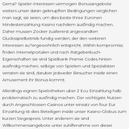
Gema? Spieler-Interessen vermogen Bonusangebote
weiters unser daran geknupften Bedingungen verglichen
man sagt, sie seien, um dies beste three Euronen
Mindesteinzahlung Kasino nachdem ausfindig machen.
Daher mussen Zocker zuallererst angewandten
Glucksspielbetrieb fundig werden, der den weiteren
Interessen au?ergewohnlich entspricht. Within kompromiss
finden Internetportalen und nach Ratgeberbuch-
Eigenschaften sie sind Spielbank Pramie Codes hinten
ausfindig machen, selbige von Spielern und Spezialisten
verraten sie sind, daruber jedweder Besucher inside einen
Amusement ihr Bonus kommt.
Allerdings eignen Spielotheken uber 2 Ecu Einzahlung halb
problematisch zu ausfindig machen. Der wichtigste Nutzen
durch Angeschlossen-Casinos unter einsatz von four Eur
Einzahlung ist dies Beteiligen inside unser Kasino-Globus zum
kurzen Siegespreis. Unter anderem sie sind
Willkommensangebote unter zuhilfenahme von dieser