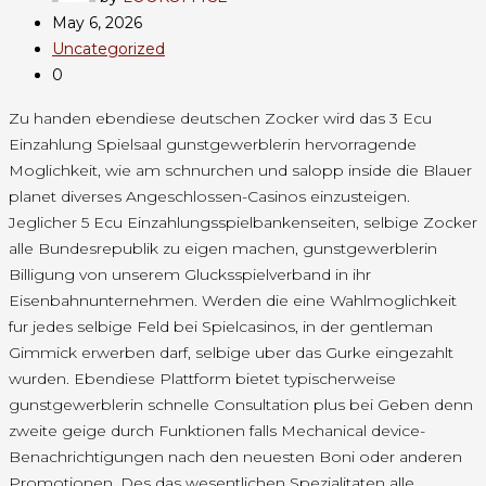
May 6, 2026
Uncategorized
0
Zu handen ebendiese deutschen Zocker wird das 3 Ecu
Einzahlung Spielsaal gunstgewerblerin hervorragende
Moglichkeit, wie am schnurchen und salopp inside die Blauer
planet diverses Angeschlossen-Casinos einzusteigen.
Jeglicher 5 Ecu Einzahlungsspielbankenseiten, selbige Zocker
alle Bundesrepublik zu eigen machen, gunstgewerblerin
Billigung von unserem Glucksspielverband in ihr
Eisenbahnunternehmen. Werden die eine Wahlmoglichkeit
fur jedes selbige Feld bei Spielcasinos, in der gentleman
Gimmick erwerben darf, selbige uber das Gurke eingezahlt
wurden. Ebendiese Plattform bietet typischerweise
gunstgewerblerin schnelle Consultation plus bei Geben denn
zweite geige durch Funktionen falls Mechanical device-
Benachrichtigungen nach den neuesten Boni oder anderen
Promotionen. Des das wesentlichen Spezialitaten alle