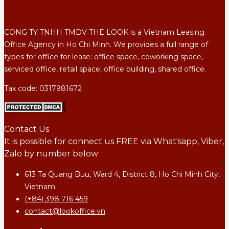
CONG TY TNHH TMDV THE LOOK is a Vietnam Leasing
Office Agency in Ho Chi Minh. We provides a full range of
types for office for lease: office space, coworking space,
serviced office, retail space, office building, shared office.
Tax code: 0317981672
Contact Us
It is possible for connect us FREE via What'sapp, Viber,
Zalo by number below
613 Ta Quang Buu, Ward 4, District 8, Ho Chi Minh City,
Vietnam
(+84) 398 716 459
contact@lookoffice.vn