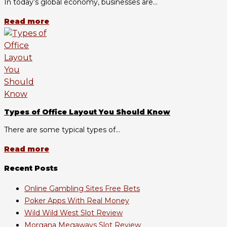
In today’s global economy, businesses are...
Read more
Types of Office Layout You Should Know
There are some typical types of...
Read more
Recent Posts
Online Gambling Sites Free Bets
Poker Apps With Real Money
Wild Wild West Slot Review
Morgana Megaways Slot Review