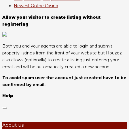
Newest Online Casino
Allow your visitor to create listing without
registering
Both you and your agents are able to login and submit
property listings from the front of your website but Houzez
also allows (optionally) to create a listing just entering your
email and will be automatically created a new account.
To avoid spam user the account just created have to be
confirmed by email.
Help
About us