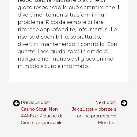
responsabile. Adottare pratiche di
gioco responsabile può garantire che il
divertimento non si trasformi in un
problema. Ricorda sempre di fare
ricerche approfondite, informarti sulle
risorse disponibili e, soprattutto,
divertirti mantenendo il controllo. Con
queste linee guida, sarai in grado di
navigare nel mondo del gioco online
in modo sicuro e informato.
Previous post
Next post
Casino Sicuri Non
Jak zůstat v obraze s
AAMS e Pratiche di
online promocemi
Gioco Responsabile
Mostbet