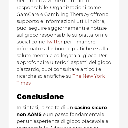
nella realizzazione di un gioco
responsabile. Organizzazioni come
GamCare e Gambling Therapy offrono
supporto e informazioni utili. Inoltre,
puoi seguire aggiornamenti e notizie
sul gioco responsabile su piattaforme
social come
Twitter
per rimanere
informato sulle buone pratiche e sulla
salute mentale collegata al gioco. Per
approfondire ulteriori aspetti del gioco
d’azzardo, puoi consultare articoli e
ricerche scientifiche su
The New York
Times
.
Conclusione
In sintesi, la scelta di un
casino sicuro
non AAMS
è un passo fondamentale
per un’esperienza di gioco piacevole e