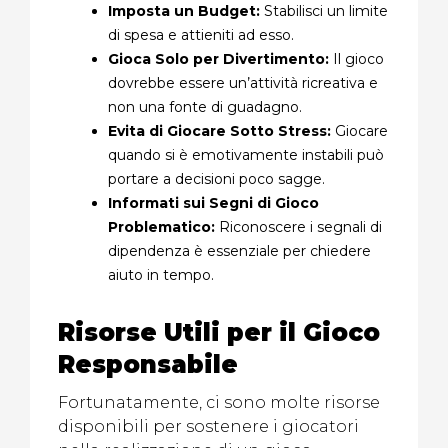
Imposta un Budget:
Stabilisci un limite
di spesa e attieniti ad esso.
Gioca Solo per Divertimento:
Il gioco
dovrebbe essere un’attività ricreativa e
non una fonte di guadagno.
Evita di Giocare Sotto Stress:
Giocare
quando si è emotivamente instabili può
portare a decisioni poco sagge.
Informati sui Segni di Gioco
Problematico:
Riconoscere i segnali di
dipendenza è essenziale per chiedere
aiuto in tempo.
Risorse Utili per il Gioco
Responsabile
Fortunatamente, ci sono molte risorse
disponibili per sostenere i giocatori