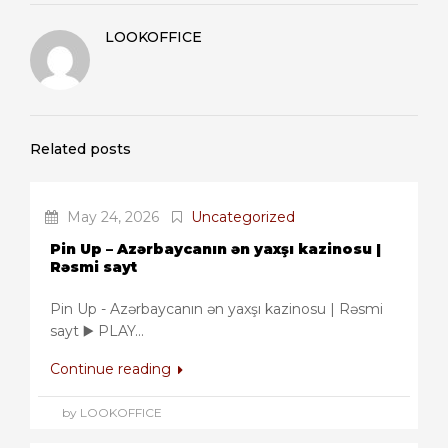
LOOKOFFICE
Related posts
May 24, 2026
Uncategorized
Pin Up – Azərbaycanın ən yaxşı kazinosu |
Rəsmi sayt
Pin Up - Azərbaycanın ən yaxşı kazinosu | Rəsmi
sayt ▶️ PLAY...
Continue reading
by LOOKOFFICE