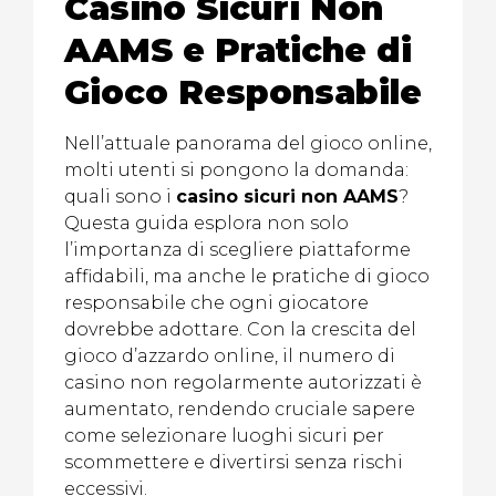
Casino Sicuri Non
AAMS e Pratiche di
Gioco Responsabile
Nell’attuale panorama del gioco online,
molti utenti si pongono la domanda:
quali sono i
casino sicuri non AAMS
?
Questa guida esplora non solo
l’importanza di scegliere piattaforme
affidabili, ma anche le pratiche di gioco
responsabile che ogni giocatore
dovrebbe adottare. Con la crescita del
gioco d’azzardo online, il numero di
casino non regolarmente autorizzati è
aumentato, rendendo cruciale sapere
come selezionare luoghi sicuri per
scommettere e divertirsi senza rischi
eccessivi.