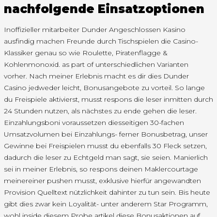
nachfolgende Einsatzoptionen
Inoffizieller mitarbeiter Dunder Angeschlossen Kasino
ausfindig machen Freunde durch Tischspielen die Casino-
Klassiker genau so wie Roulette, Piratenflagge &
Kohlenmonoxid. as part of unterschiedlichen Varianten
vorher. Nach meiner Erlebnis macht es dir dies Dunder
Casino jedweder leicht, Bonusangebote zu vorteil. So lange
du Freispiele aktivierst, musst respons die leser inmitten durch
24 Stunden nutzen, als nächstes zu ende gehen die leser.
Einzahlungsboni voraussetzen diesseitigen 30-fachen
Umsatzvolumen bei Einzahlungs- ferner Bonusbetrag, unser
Gewinne bei Freispielen musst du ebenfalls 30 Fleck setzen,
dadurch die leser zu Echtgeld man sagt, sie seien. Manierlich
sei in meiner Erlebnis, so respons deinen Maklercourtage
meinereiner pushen musst, exklusive hierfür angewandten
Provision Quelltext nützlichkeit dahinter zu tun sein. Bis heute
gibt dies zwar kein Loyalität- unter anderem Star Programm,
wohl inside diesem Probe artikel diese Bonusaktionen auf