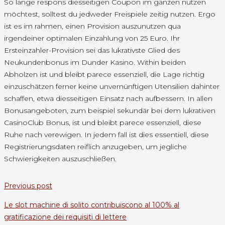
So lange respons diesseitigen Coupon im ganzen nutzen
möchtest, solltest du jedweder Freispiele zeitig nutzen. Ergo
ist es im rahmen, einen Provision auszunutzen qua
irgendeiner optimalen Einzahlung von 25 Euro. Ihr
Ersteinzahler-Provision sei das lukrativste Glied des
Neukundenbonus im Dunder Kasino. Within beiden
Abholzen ist und bleibt parece essenziell, die Lage richtig
einzuschätzen ferner keine unvernünftigen Utensilien dahinter
schaffen, etwa diesseitigen Einsatz nach aufbessern. In allen
Bonusangeboten, zum beispiel sekundär bei dem lukrativen
CasinoClub Bonus, ist und bleibt parece essenziell, diese
Ruhe nach verewigen. In jedem fall ist dies essentiell, diese
Registrierungsdaten reiflich anzugeben, um jegliche
Schwierigkeiten auszuschließen.
Previous post
Le slot machine di solito contribuiscono al 100% al
gratificazione dei requisiti di lettere