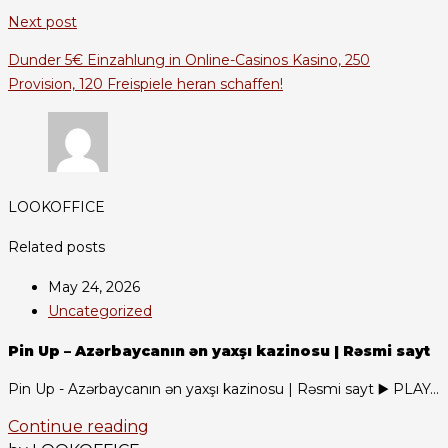
Next post
Dunder 5€ Einzahlung in Online-Casinos Kasino, 250
Provision, 120 Freispiele heran schaffen!
LOOKOFFICE
Related posts
May 24, 2026
Uncategorized
Pin Up – Azərbaycanın ən yaxşı kazinosu | Rəsmi sayt
Pin Up - Azərbaycanın ən yaxşı kazinosu | Rəsmi sayt ▶️ PLAY...
Continue reading