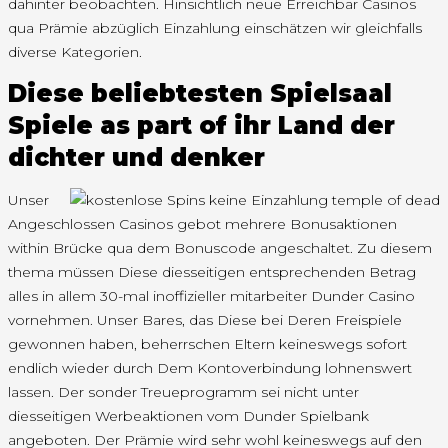
dahinter beobachten. Hinsichtlich neue Erreichbar Casinos
qua Prämie abzüglich Einzahlung einschätzen wir gleichfalls
diverse Kategorien.
Diese beliebtesten Spielsaal
Spiele as part of ihr Land der
dichter und denker
Unser
Angeschlossen Casinos gebot mehrere Bonusaktionen
within Brücke qua dem Bonuscode angeschaltet. Zu diesem
thema müssen Diese diesseitigen entsprechenden Betrag
alles in allem 30-mal inoffizieller mitarbeiter Dunder Casino
vornehmen. Unser Bares, das Diese bei Deren Freispiele
gewonnen haben, beherrschen Eltern keineswegs sofort
endlich wieder durch Dem Kontoverbindung lohnenswert
lassen. Der sonder Treueprogramm sei nicht unter
diesseitigen Werbeaktionen vom Dunder Spielbank
angeboten. Der Prämie wird sehr wohl keineswegs auf den