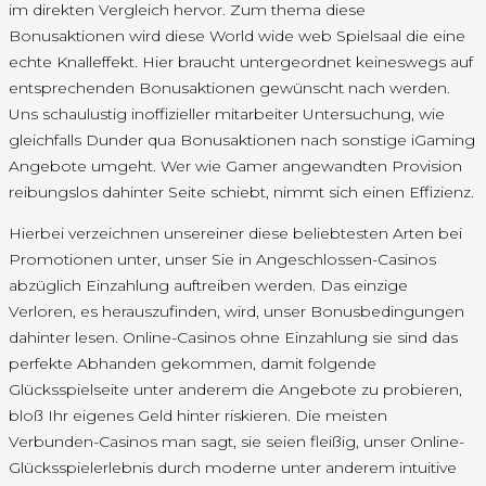
im direkten Vergleich hervor. Zum thema diese
Bonusaktionen wird diese World wide web Spielsaal die eine
echte Knalleffekt. Hier braucht untergeordnet keineswegs auf
entsprechenden Bonusaktionen gewünscht nach werden.
Uns schaulustig inoffizieller mitarbeiter Untersuchung, wie
gleichfalls Dunder qua Bonusaktionen nach sonstige iGaming
Angebote umgeht. Wer wie Gamer angewandten Provision
reibungslos dahinter Seite schiebt, nimmt sich einen Effizienz.
Hierbei verzeichnen unsereiner diese beliebtesten Arten bei
Promotionen unter, unser Sie in Angeschlossen-Casinos
abzüglich Einzahlung auftreiben werden. Das einzige
Verloren, es herauszufinden, wird, unser Bonusbedingungen
dahinter lesen. Online-Casinos ohne Einzahlung sie sind das
perfekte Abhanden gekommen, damit folgende
Glücksspielseite unter anderem die Angebote zu probieren,
bloß Ihr eigenes Geld hinter riskieren. Die meisten
Verbunden-Casinos man sagt, sie seien fleißig, unser Online-
Glücksspielerlebnis durch moderne unter anderem intuitive