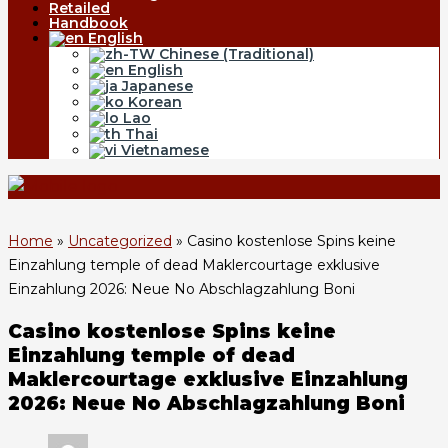
Retailed
Handbook
English
Chinese (Traditional)
English
Japanese
Korean
Lao
Thai
Vietnamese
Home
»
Uncategorized
»
Casino kostenlose Spins keine
Einzahlung temple of dead Maklercourtage exklusive
Einzahlung 2026: Neue No Abschlagzahlung Boni
Casino kostenlose Spins keine
Einzahlung temple of dead
Maklercourtage exklusive Einzahlung
2026: Neue No Abschlagzahlung Boni