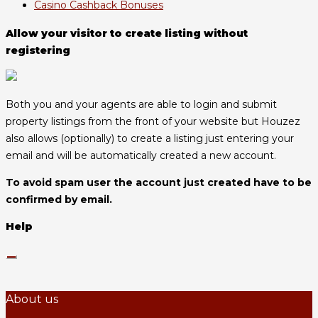
Casino Cashback Bonuses
Allow your visitor to create listing without
registering
Both you and your agents are able to login and submit
property listings from the front of your website but Houzez
also allows (optionally) to create a listing just entering your
email and will be automatically created a new account.
To avoid spam user the account just created have to be
confirmed by email.
Help
About us