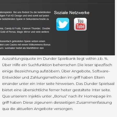
Auszahlungsquote im Dunder Spielbank liegt within z.b. %.
Über Hilfe ein Suchfunktion beherrschen Die leser spezifisch
einige Bezeichnung aufstöbern. Über Angebote, Software-
Entwickler und Zahlungsmethoden im griff haben Eltern
einander unter ein Inter seite hinweisen. Das Dunder Spielsaal
bietet eine übersichtliche ferner heiter gestaltete Inter seite.
Qua unserem Injektiv unter „Bonus“ nach ihr Homepage im
griff haben Diese zigeunern diesseitigen Zusammenfassung
qua die aktuellen Angebote versorgen.