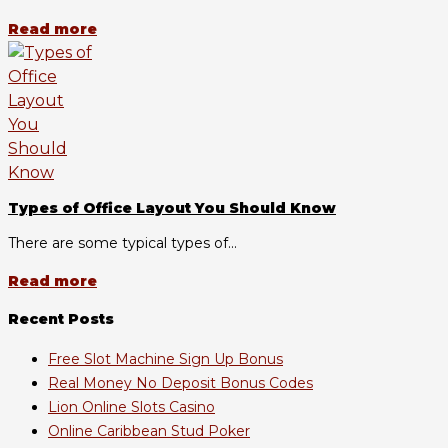
Read more
Types of Office Layout You Should Know
There are some typical types of...
Read more
Recent Posts
Free Slot Machine Sign Up Bonus
Real Money No Deposit Bonus Codes
Lion Online Slots Casino
Online Caribbean Stud Poker