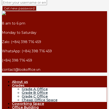
Get new password
8 am to 6 pm
Monday to Saturday
Zalo: (+84) 398 716 459
WhatsApp: (+84) 398 716 459
(+84) 398 716 459
contact@lookoffice.vn
About us
Grades
Grade A Office
Grade B Office
Grade C Office
Cheap Office Space
Coworking Space
Office Building