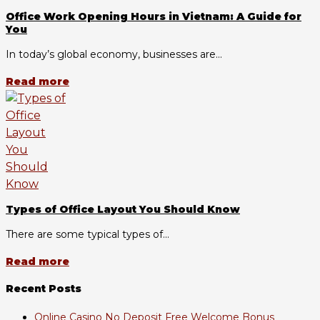
Office Work Opening Hours in Vietnam: A Guide for
You
In today’s global economy, businesses are...
Read more
Types of Office Layout You Should Know
There are some typical types of...
Read more
Recent Posts
Online Casino No Deposit Free Welcome Bonus