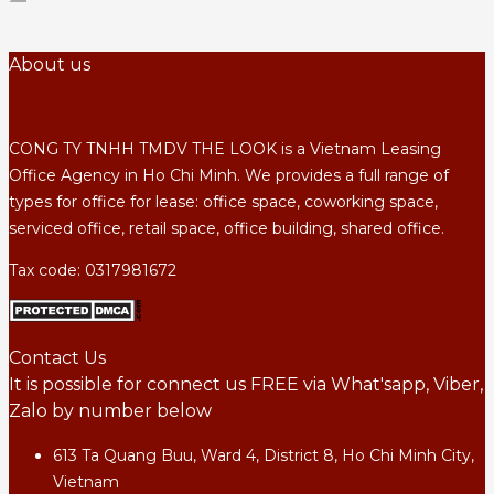
About us
CONG TY TNHH TMDV THE LOOK is a Vietnam Leasing
Office Agency in Ho Chi Minh. We provides a full range of
types for office for lease: office space, coworking space,
serviced office, retail space, office building, shared office.
Tax code: 0317981672
Contact Us
It is possible for connect us FREE via What'sapp, Viber,
Zalo by number below
613 Ta Quang Buu, Ward 4, District 8, Ho Chi Minh City,
Vietnam