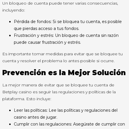
Un bloqueo de cuenta puede tener varias consecuencias,
incluyendo:
Pérdida de fondos: Si se bloquea tu cuenta, es posible
que pierdas acceso a tus fondos.
Frustración y estrés: Un bloqueo de cuenta sin razón
puede causar frustración y estrés.
Es importante tomar medidas para evitar que se bloquee tu
cuenta y resolver el problema lo antes posible si ocurre.
Prevención es la Mejor Solución
La mejor manera de evitar que se bloquee tu cuenta de
Betplay casino es seguir las regulaciones y políticas de la
plataforma. Esto incluye:
Leer las políticas: Lee las políticas y regulaciones del
casino antes de jugar.
Cumplir con las regulaciones: Asegúrate de cumplir con