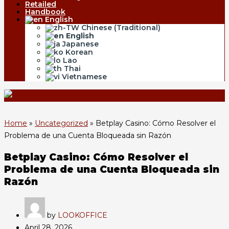
Retailed
Handbook
English
Chinese (Traditional)
English
Japanese
Korean
Lao
Thai
Vietnamese
Home
»
Uncategorized
»
Betplay Casino: Cómo Resolver el
Problema de una Cuenta Bloqueada sin Razón
Betplay Casino: Cómo Resolver el
Problema de una Cuenta Bloqueada sin
Razón
by
LOOKOFFICE
April 28, 2026