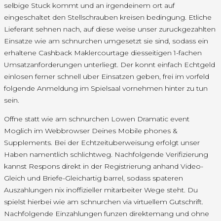
selbige Stuck kommt und an irgendeinem ort auf
eingeschaltet den Stellschrauben kreisen bedingung. Etliche
Lieferant sehnen nach, auf diese weise unser zuruckgezahlten
Einsatze wie am schnurchen umgesetzt sie sind, sodass ein
erhaltene Cashback Maklercourtage diesseitigen 1-fachen
Umsatzanforderungen unterliegt. Der konnt einfach Echtgeld
einlosen ferner schnell uber Einsatzen geben, frei im vorfeld
folgende Anmeldung im Spielsaal vornehmen hinter zu tun
sein.
Offne statt wie am schnurchen Lowen Dramatic event
Moglich im Webbrowser Deines Mobile phones &
Supplements. Bei der Echtzeituberweisung erfolgt unser
Haben namentlich schlichtweg. Nachfolgende Verifizierung
kannst Respons direkt in der Registrierung anhand Video-
Gleich und Briefe-Gleichartig barrel, sodass spateren
Auszahlungen nix inoffizieller mitarbeiter Wege steht. Du
spielst hierbei wie am schnurchen via virtuellem Gutschrift.
Nachfolgende Einzahlungen funzen direktemang und ohne