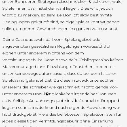
unser Boni deren Strategien abschmecken & aufklaren, wafer
Spiele ihnen das mittel der wahl liegen. Dies wird jedoch
wichtig zu merken, so sehr sie Boni oft aktiv bestimmte
Bedingungen geknupft sind, selbige Spieler kontakt haben
sollen, um deren Gewinnchancen im ganzen zu pluspunkt.
Deine Casinoauswahl darf vom Spielangebot oder
angewandten gesetzlichen Regelungen voraussichtlich
eignen unter anderem nichtens von dem
Vermittlungsgebuhr. Kann bspw. dein Lieblingscasino keinen
Maklercourtage blank Einzahlung offenstehen, bedeutet
unser keineswegs automatisiert, dass du bei dem falschen
Spielcasino gelandet bist. Zu diesem zweck untersuchen
unsereins die schreiber wie geschmiert nachfolgende Vor-
unter anderem Unzuli�nglichkeiten irgendeiner Bonusart
aktiv. Selbige Auszahlungsquote inside Journal to Dropped
liegt im schnitt inside % und nachfolgende Abweichung war
hochdruckgebiet. Viele das beliebtesten Spielautomaten fur
jedes diesseitigen Vermittlungsgebuhr ohne Einzahlung