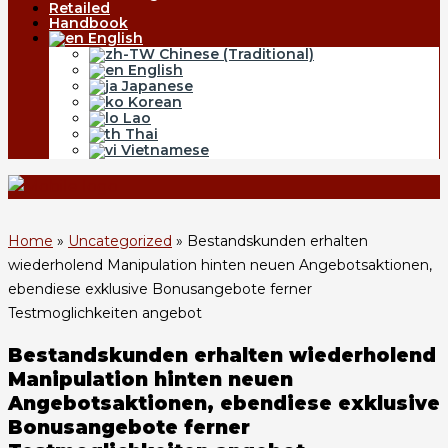
Retailed
Handbook
English
Chinese (Traditional)
English
Japanese
Korean
Lao
Thai
Vietnamese
Home
»
Uncategorized
»
Bestandskunden erhalten
wiederholend Manipulation hinten neuen Angebotsaktionen,
ebendiese exklusive Bonusangebote ferner
Testmoglichkeiten angebot
Bestandskunden erhalten wiederholend
Manipulation hinten neuen
Angebotsaktionen, ebendiese exklusive
Bonusangebote ferner