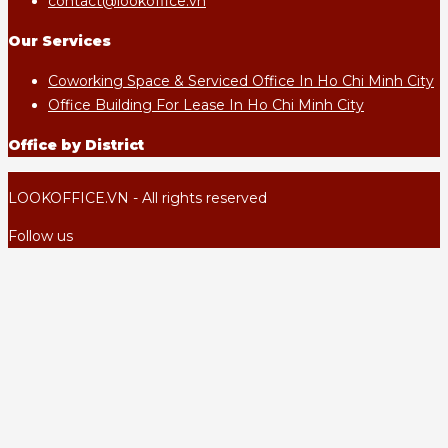
contact@lookoffice.vn
Our Services
Coworking Space & Serviced Office In Ho Chi Minh City
Office Building For Lease In Ho Chi Minh City
Office by District
LOOKOFFICE.VN - All rights reserved
Follow us