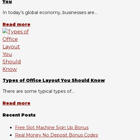
You
In today’s global economy, businesses are...
Read more
Types of Office Layout You Should Know
There are some typical types of...
Read more
Recent Posts
Free Slot Machine Sign Up Bonus
Real Money No Deposit Bonus Codes