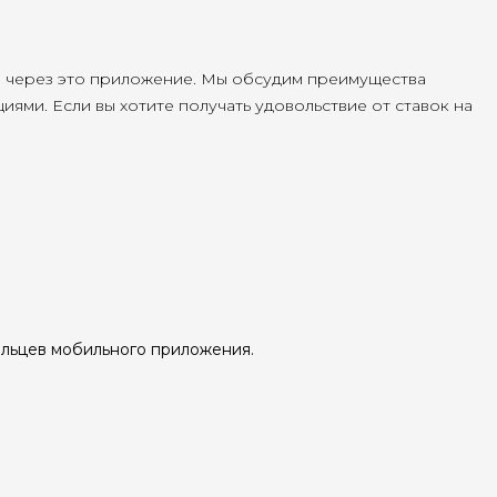
ты через это приложение. Мы обсудим преимущества
иями. Если вы хотите получать удовольствие от ставок на
ельцев мобильного приложения.