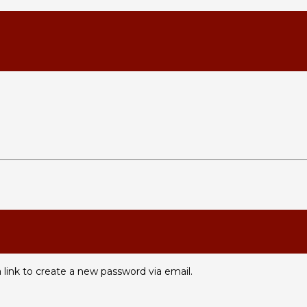
 link to create a new password via email.