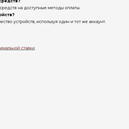
средств?
средств на доступные методы оплаты.
ойств?
ство устройств, используя один и тот же аккаунт.
нимальной ставки