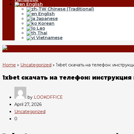
English
Chinese (Traditional)
English
Japanese
Korean
Lao
Thai
Vietnamese
Home
»
Uncategorized
»
1xbet скачать на телефон: инструкц
1xbet скачать на телефон: инструкция
by
LOOKOFFICE
April 27, 2026
Uncategorized
0