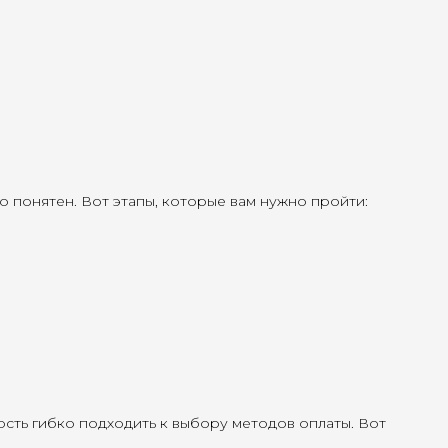
о понятен. Вот этапы, которые вам нужно пройти:
сть гибко подходить к выбору методов оплаты. Вот