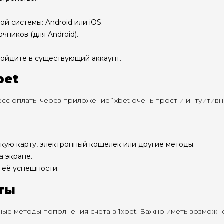
 системы: Android или iOS.
чников (для Android).
ойдите в существующий аккаунт.
bet
сс оплаты через приложение 1xbet очень прост и интуитивн
кую карту, электронный кошелек или другие методы.
а экране.
 её успешности.
ты
ые методы пополнения счета в 1xbet. Важно иметь возможно